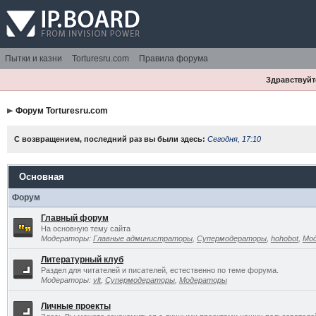
Пытки и казни
Torturesru.com
Правила форума
Здравствуйте
Форум Torturesru.com
С возвращением, последний раз вы были здесь:
Сегодня, 17:10
Основная
Форум
Главный форум
На основную тему сайта
Модераторы:
Главные администраторы
,
Супермодераторы
,
hohobot
,
Мо
Литературный клуб
Раздел для читателей и писателей, естественно по теме форума.
Модераторы:
vlt
,
Супермодераторы
,
Модераторы
Личные проекты