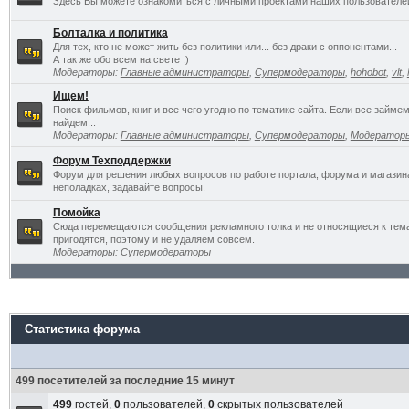
Здесь Вы можете ознакомиться с личными проектами наших пользователе
Болталка и политика
Для тех, кто не может жить без политики или... без драки с оппонентами...
А так же обо всем на свете :)
Модераторы:
Главные администраторы
,
Супермодераторы
,
hohobot
,
vlt
,
Ищем!
Поиск фильмов, книг и все чего угодно по тематике сайта. Если все займ
найдем...
Модераторы:
Главные администраторы
,
Супермодераторы
,
Модератор
Форум Техподдержки
Форум для решения любых вопросов по работе портала, форума и магазин
неполадках, задавайте вопросы.
Помойка
Сюда перемещаются сообщения рекламного толка и не относящиеся к темат
пригодятся, поэтому и не удаляем совсем.
Модераторы:
Супермодераторы
Статистика форума
499 посетителей за последние 15 минут
499
гостей,
0
пользователей,
0
скрытых пользователей