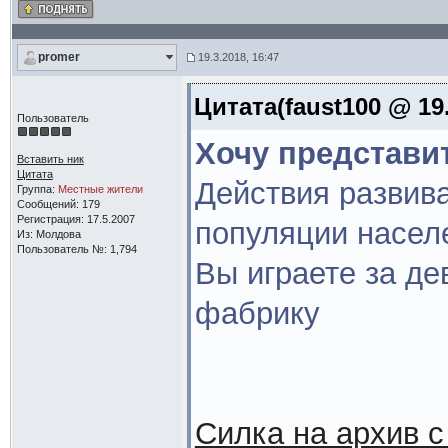
promer
19.3.2018, 16:47
Цитата(faust100 @ 19.
Пользователь
Хочу представи
Вставить ник
Цитата
Действия развив
Группа:
Местные жители
Сообщений: 179
Регистрация: 17.5.2007
популяции насел
Из: Молдова
Пользователь №: 1,794
Вы играете за де
фабрику
Силка на архив с