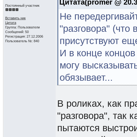
Цитата(promer @ 20.3
Постоянный участник
Не передергивай
Вставить ник
Цитата
"разговора" (что
Группа: Пользователи
Сообщений: 50
Регистрация: 27.12.2006
присутствуют еще
Пользователь №: 840
И в конце концов
могу высказывать
обязывает...
В роликах, как пр
"разговора", так 
пытаются выстрои