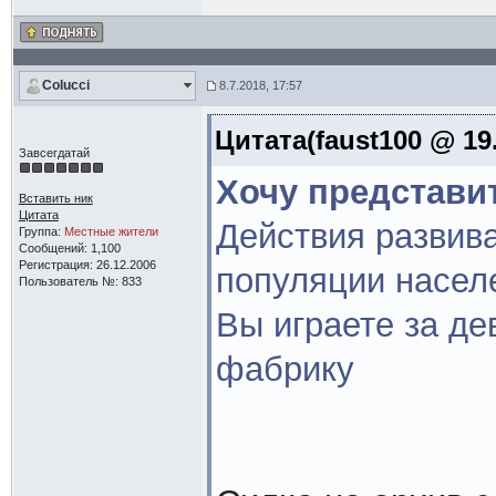
Colucci
8.7.2018, 17:57
Цитата(faust100 @ 19.
Завсегдатай
Хочу представи
Вставить ник
Цитата
Действия развив
Группа:
Местные жители
Сообщений: 1,100
Регистрация: 26.12.2006
популяции насел
Пользователь №: 833
Вы играете за де
фабрику