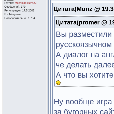
Группа:
Местные жители
Сообщений: 179
Цитата(Munz @ 19.3.
Регистрация: 17.5.2007
Из: Молдова
Пользователь №: 1,794
Цитата(promer @ 19
Вы разместили 
русскоязычном 
А диалог на анг
че делать дале
А что вы хотит
Ну вообще игра
за бугорных сай