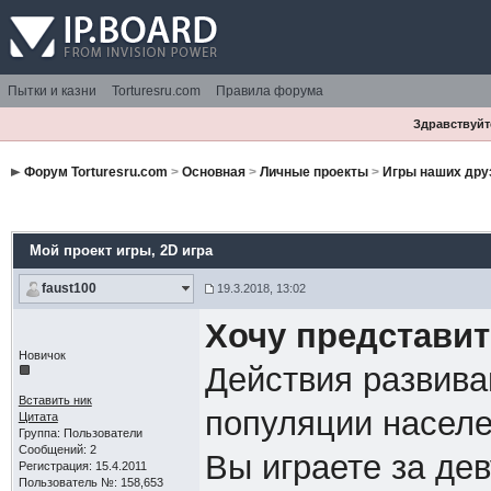
Пытки и казни
Torturesru.com
Правила форума
Здравствуйте
Форум Torturesru.com
>
Основная
>
Личные проекты
>
Игры наших дру
Мой проект игры
, 2D игра
faust100
19.3.2018, 13:02
Хочу представит
Новичок
Действия развива
Вставить ник
популяции насел
Цитата
Группа: Пользователи
Сообщений: 2
Вы играете за де
Регистрация: 15.4.2011
Пользователь №: 158,653