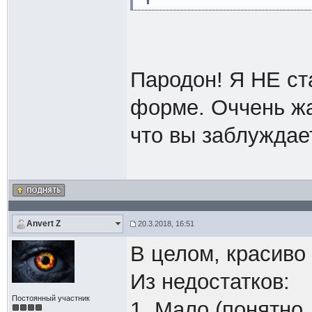
Пародон! Я НЕ ст
форме. Оччень жа
что вы заблуждает
Anvert Z
20.3.2018, 16:51
В целом, красиво
Из недостатков:
Постоянный участник
1. Мало (понятно,