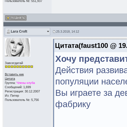
Пользователь №: 551,937
Lara Croft
25.3.2018, 14:12
Цитата(faust100 @ 19.
Хочу представи
Завсегдатай
Действия развив
Вставить ник
популяции насел
Цитата
Группа:
Члены клуба
Сообщений: 1,699
Вы играете за де
Регистрация: 30.12.2007
Из: Питер
Пользователь №: 5,756
фабрику