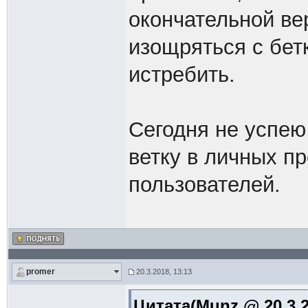
окончательной ве
изощряться с бетк
истребить.
Сегодня не успею
ветку в личных п
пользователей.
promer
20.3.2018, 13:13
Цитата(Munz @ 20.3.2