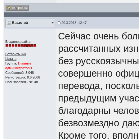
Василий
20.3.2018, 12:47
Сейчас очень бол
Владелец сайта
рассчитанных изн
Вставить ник
без русскоязычны
Цитата
Группа:
Главные
администраторы
совершенно офици
Сообщений: 3,048
Регистрация: 9.6.2006
Пользователь №: 48
перевода, посколь
предыдущим учас
благодарны челов
безвозмездно даю
Кроме того, впол