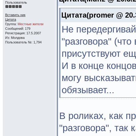
Пользователь
Цитата(promer @ 20.3
Вставить ник
Цитата
Группа:
Местные жители
Не передергивай
Сообщений: 179
Регистрация: 17.5.2007
Из: Молдова
"разговора" (чт
Пользователь №: 1,794
присутствуют ещ
И в конце концов
могу высказывать
обязывает...
В роликах, как п
"разговора", так 