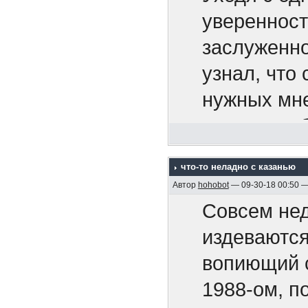
Апальков Ю
уверенност
4. "Акацук
заслуженно
5. Крейсер 
узнал, что 
6. На "Дейч
нужных мне
1995)
вовсе на о
7. Адмирал
65-ть расс
что-то неладно с казанью
8. Минные 
Сказать, чт
Автор
hohobot
— 09-30-18 00:50 
2005, 128 с
И тут не з
Совсем нед
9. Бронено
завтра инст
издеваются
Р.М. , 2005,
Маркиз мен
вопиющий с
10. Бронен
1988-ом, п