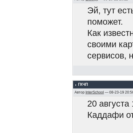
Эй, тут ест
Беспил
поможет.
нефтех
Как извест
своими кар
Путин 
сервисов, 
рода конте
Это тол
Pixiv Fanb
ууууу..
ГКЧП
хочется.
Автор
InterSchool
— 08-23-19 20:5
Нет ни
20 августа
Может, кто
ответи
Каддафи от
друзей поп
Угрозы