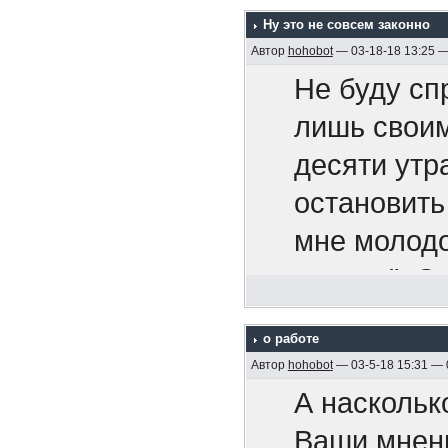
сообще
Bitouch Ha
что китайц
Ну это не совсем законно
безобр
Мартин Ка
Автор
hohobot
— 03-18-18 13:25 
Вам не
Не буду сп
вы можете 
ошибок
лишь своим
книг и
десяти утр
я могу оши
Вас не
https://www
остановить
у нас могу
называ
577554/
мне молодо
наша стран
продл
курсом". О
"партнеров
проло
Мужчины 
тем же курс
да
перег
о работе
Die Männer
хватило. И
но только 
Автор
hohobot
— 03-5-18 15:31 —
Что кро
Мужчины Эм
Сумашедшая
победили
А наскольк
диллер
год
Ваши мнен