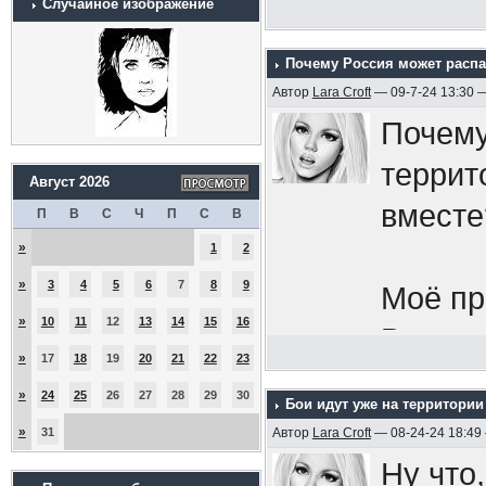
Случайное изображение
Почему Россия может распа
Автор
Lara Croft
— 09-7-24 13:30 
Почему
террит
Август 2026
вместе
П
В
С
Ч
П
С
В
»
1
2
»
3
4
5
6
7
8
9
Моё пр
»
10
11
12
13
14
15
16
Всу за
»
17
18
19
20
21
22
23
бы:
в 
»
24
25
26
27
28
29
30
Бои идут уже на территории
как од
»
31
Автор
Lara Croft
— 08-24-24 18:49
народ,
Ну что,