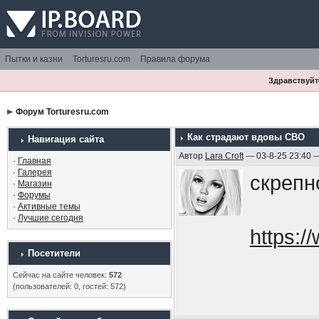
Пытки и казни
Torturesru.com
Правила форума
Здравствуйте
Форум Torturesru.com
Как страдают вдовы СВО
Навигация сайта
Автор
Lara Croft
— 03-8-25 23:40 
·
Главная
·
Галерея
скрепн
·
Магазин
·
Форумы
·
Активные темы
·
Лучшие сегодня
https:
Посетители
Сейчас на сайте человек:
572
(пользователей: 0, гостей: 572)