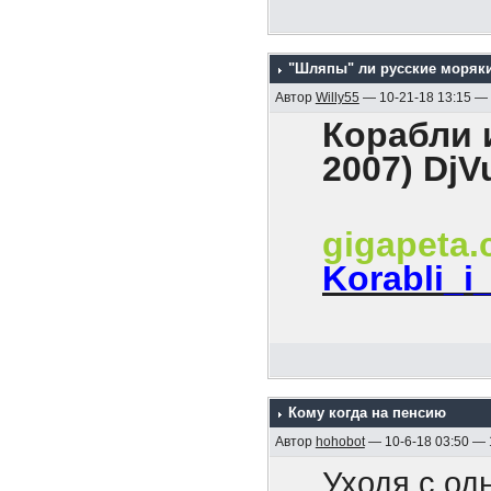
революцион
На хрен он
каждого он
мира!».
Как были б
всех потом
"Шляпы" ли русские моряк
твоим уход
Автор
Willy55
— 10-21-18 13:15 —
И как все, 
Корабли и
2007) DjV
gigapeta
Korabli_i
Содержани
1. Эскадра
Кому когда на пенсию
2. Гибель к
Автор
hohobot
— 10-6-18 03:50 —
3. Боевые к
Уходя с од