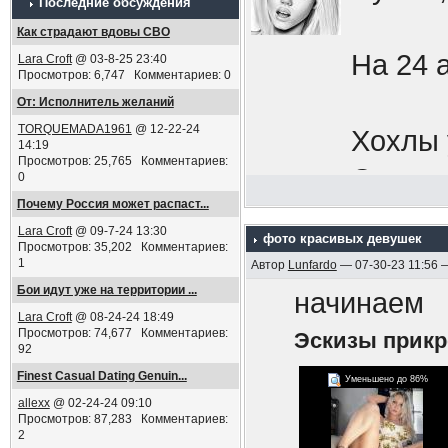
Последние обсуждения
Добров
Как страдают вдовы СВО
будь н
На 24 
Lara Croft
@ 03-8-25 23:40
Просмотров: 6,747 Комментариев: 0
Кафешк
От: Исполнитель желаний
увесел
TORQUEMADA1961
@ 12-22-24
Хохлы 
14:19
мобили
Просмотров: 25,765 Комментариев:
Окапыв
0
сбежат
Почему Россия может распаст...
Границ
Lara Croft
@ 09-7-24 13:30
импери
фото красивых девушек
Просмотров: 35,202 Комментариев:
1
Автор
Lunfardo
— 07-30-23 11:56 
нападе
Срочни
Бои идут уже на территории ...
начинаем
выдавл
Lara Croft
@ 08-24-24 18:49
бреши,
Просмотров: 74,677 Комментариев:
Эскизы прик
92
перефе
в осен
Finest Сasual Dating Genuin...
Уменьшено до 86%
Знаете
allexx
@ 02-24-24 09:10
Просмотров: 87,283 Комментариев:
ПЫСЫ
2
мобили