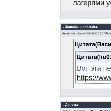
1925 гг. (М
лагерями у
11. Линейн
передовика
(Кузнецов Л
рассказыва
12. Эскадр
Жалобы и просьбы.
Так это пер
Автор
hohobot
— 09-24-18 16:50 
(Мельников 
товарищ, к
Цитата(Васи
13. Морска
среагирова
В.Я. , 2006,
Цитата(liu0
14. Линейн
Вот эта п
(Михайлов А
https://w
15. Операц
японскую во
Лучше тогд
стр.)
Доносы
Цитата