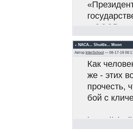
раскрыть св
Никак
«Президент
найдется с
оккупа
государств
стран. Я п
армию,
в СССР.
валюту по 
покупаете 
NACA... Shuttle... Moon
Мы рады п
Автор
InterSchool
— 08-17-19 08:1
деянием. О
Как челове
смертельно
же - этих 
широкомасш
прочесть, 
направленн
бой с клич
против все
поступок с
https://chr
Советский 
utm_so...n