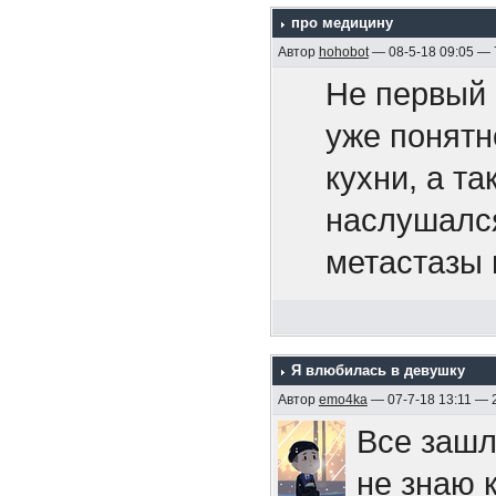
про медицину
территорию
Припев.
Автор
hohobot
— 08-5-18 09:05 —
105-мм ору
- общеприн
Не первый 
После гиб
поколениям
уже понятн
И если ты
четыре кор
пришедшие 
кухни, а т
то не жди
символичес
и входят в 
наслушался
себе мы с
был награж
несколько 
метастазы 
своей раб
постановле
примером т
рот и выстр
«Эмдена» 
Боюсь, бол
У меня сей
Припев.
двойную, с
поэтому по
Я влюбилась в девушку
ему собрал
правом вос
Автор
emo4ka
— 07-7-18 13:11 — 
поверхности
Все зашл
случаев см
парте. Над
https://ru
не знаю 
команды). 