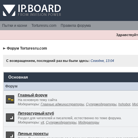
Пытки и казни
Torturesru.com
Правила форума
Здравствуйте
Форум Torturesru.com
С возвращением, последний раз вы были здесь:
Сегодня, 13:04
Основная
Форум
Главный форум
На основную тему сайта
Модераторы:
Главные администраторы
,
Супермодераторы
,
hohobot
,
Мо
Литературный клуб
Раздел для читателей и писателей, естественно по теме форума.
Модераторы:
vlt
,
Супермодераторы
,
Модераторы
Личные проекты