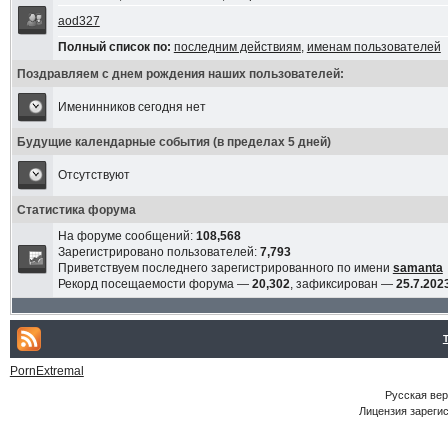
aod327
Полный список по:
последним действиям
,
именам пользователей
Поздравляем с днем рождения наших пользователей:
Именинников сегодня нет
Будущие календарные события (в пределах 5 дней)
Отсутствуют
Статистика форума
На форуме сообщений:
108,568
Зарегистрировано пользователей:
7,793
Приветствуем последнего зарегистрированного по имени
samanta
Рекорд посещаемости форума —
20,302
, зафиксирован —
25.7.2023
PornExtremal
Русская ве
Лицензия зарегис