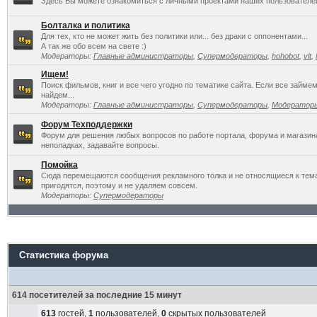
Здесь Вы можете ознакомиться с личными проектами наших пользователе
Болталка и политика
Для тех, кто не может жить без политики или... без драки с оппонентами...
А так же обо всем на свете :)
Модераторы:
Главные администраторы
,
Супермодераторы
,
hohobot
,
vlt
,
Ищем!
Поиск фильмов, книг и все чего угодно по тематике сайта. Если все займ
найдем...
Модераторы:
Главные администраторы
,
Супермодераторы
,
Модератор
Форум Техподдержки
Форум для решения любых вопросов по работе портала, форума и магазин
неполадках, задавайте вопросы.
Помойка
Сюда перемещаются сообщения рекламного толка и не относящиеся к темат
пригодятся, поэтому и не удаляем совсем.
Модераторы:
Супермодераторы
Статистика форума
614 посетителей за последние 15 минут
613
гостей,
1
пользователей,
0
скрытых пользователей