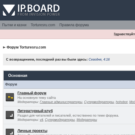
Пытки и казни
Torturesru.com
Правила форума
Здравствуйте
Форум Torturesru.com
С возвращением, последний раз вы были здесь:
Сегодня, 4:16
Основная
Форум
Главный форум
На основную тему сайта
Модераторы:
Главные администраторы
,
Супермодераторы
,
hohobot
,
Мо
Литературный клуб
Раздел для читателей и писателей, естественно по теме форума.
Модераторы:
vlt
,
Супермодераторы
,
Модераторы
Личные проекты