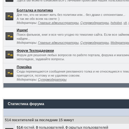
Здесь Вы можете ознакомиться с личными проектами наших пользователе
Болталка и политика
Для тех, кто не может жить без политики или... без драки с оппонентами...
А так же обо всем на свете :)
Модераторы:
Главные администраторы
,
Супермодераторы
,
hohobot
,
vlt
,
Ищем!
Поиск фильмов, книг и все чего угодно по тематике сайта. Если все займ
найдем...
Модераторы:
Главные администраторы
,
Супермодераторы
,
Модератор
Форум Техподдержки
Форум для решения любых вопросов по работе портала, форума и магазин
неполадках, задавайте вопросы.
Помойка
Сюда перемещаются сообщения рекламного толка и не относящиеся к темат
пригодятся, поэтому и не удаляем совсем.
Модераторы:
Супермодераторы
Статистика форума
514 посетителей за последние 15 минут
514
гостей,
0
пользователей,
0
скрытых пользователей