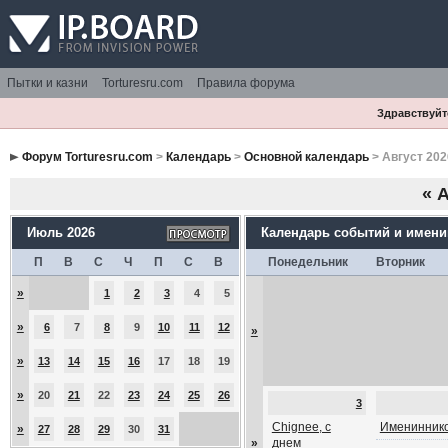
Пытки и казни
Torturesru.com
Правила форума
Здравствуйте
Форум Torturesru.com
>
Календарь
>
Основной календарь
> Август 202
«
А
Июль 2026
Календарь событий и имен
П
В
С
Ч
П
С
В
Понедельник
Вторник
»
1
2
3
4
5
»
6
7
8
9
10
11
12
»
»
13
14
15
16
17
18
19
»
20
21
22
23
24
25
26
3
Chignee, с
Имениннико
»
27
28
29
30
31
»
днем