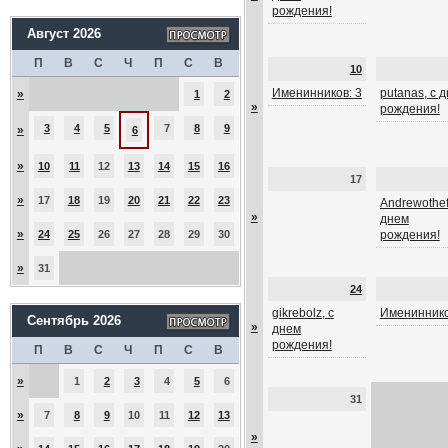
рождения!
Август 2026
П
В
С
Ч
П
С
В
10
Именинников: 3
putanas, с 
»
1
2
»
рождения!
3
4
5
7
8
9
»
6
»
10
11
12
13
14
15
16
17
»
17
18
19
20
21
22
23
Andrewothef
»
днем
»
24
25
26
27
28
29
30
рождения!
»
31
24
gikrebolz, с
Имениннико
Сентябрь 2026
»
днем
рождения!
П
В
С
Ч
П
С
В
»
1
2
3
4
5
6
31
»
7
8
9
10
11
12
13
»