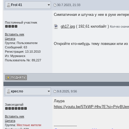
Frol 41
30.7.2023, 21:33
Симпатичная и штучка у нее в руке интер
Постоянный участник
gh17.jpg
( 192,61 килобайт )
Кол-во скачи
Вставить ник
Цитата
Группа: Пользователи
Откройте кто-нибудь тему повешки или из 
Сообщений: 63
Регистрация: 13.10.2010
Из: Мурманск
Пользователь №: 89,227
кресло
9.8.2025, 9:56
Лаура
Завсегдатай
https://youtu.be/5TkWP-Hhv7E?si=PriyBU
Вставить ник
Цитата
Группа:
Местные жители
--------------------