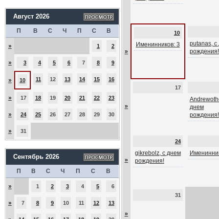
Август 2026
П
В
С
Ч
П
С
В
10
putanas, с
Именинников: 3
»
1
2
»
рождения!
»
3
4
5
6
7
8
9
11
12
13
14
15
16
»
10
17
»
17
18
19
20
21
22
23
Andrewothe
»
днем
»
24
25
26
27
28
29
30
рождения!
»
31
24
gikrebolz, с днем
Именинник
Сентябрь 2026
»
рождения!
П
В
С
Ч
П
С
В
»
1
2
3
4
5
6
31
»
7
8
9
10
11
12
13
»