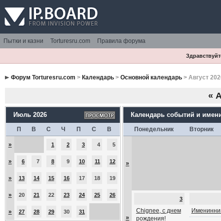
Пытки и казни
Torturesru.com
Правила форума
Здравствуйте
Форум Torturesru.com
>
Календарь
>
Основной календарь
> Август 202
«
А
Июль 2026
Календарь событий и имен
П
В
С
Ч
П
С
В
Понедельник
Вторник
»
1
2
3
4
5
»
6
7
8
9
10
11
12
»
»
13
14
15
16
17
18
19
»
20
21
22
23
24
25
26
3
Chignee, с днем
Именинник
»
27
28
29
30
31
»
рождения!