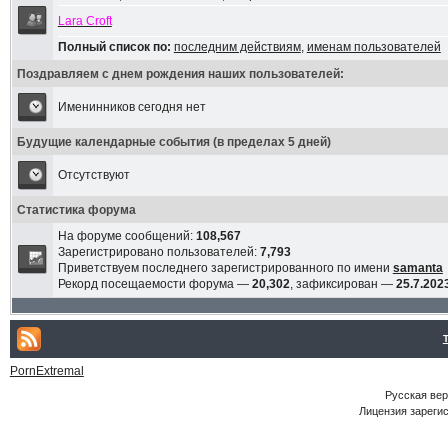
Lara Croft
Полный список по:
последним действиям
,
именам пользователей
Поздравляем с днем рождения наших пользователей:
Именинников сегодня нет
Будущие календарные события (в пределах 5 дней)
Отсутствуют
Статистика форума
На форуме сообщений:
108,567
Зарегистрировано пользователей:
7,793
Приветствуем последнего зарегистрированного по имени
samanta
Рекорд посещаемости форума —
20,302
, зафиксирован —
25.7.2023
PornExtremal
Русская ве
Лицензия зарегис