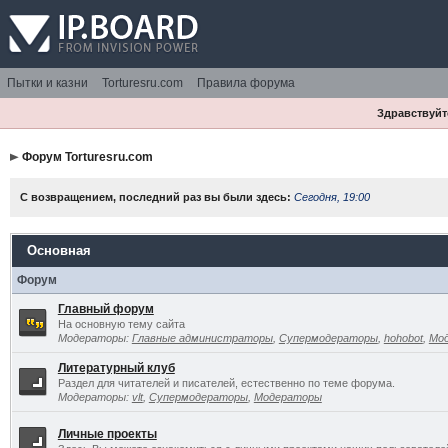
Пытки и казни
Torturesru.com
Правила форума
Здравствуйте
Форум Torturesru.com
С возвращением, последний раз вы были здесь:
Сегодня, 19:00
Основная
Форум
Главный форум
На основную тему сайта
Модераторы:
Главные администраторы
,
Супермодераторы
,
hohobot
,
Мо
Литературный клуб
Раздел для читателей и писателей, естественно по теме форума.
Модераторы:
vlt
,
Супермодераторы
,
Модераторы
Личные проекты