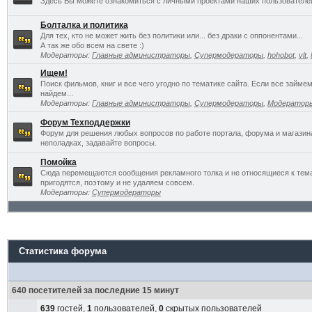
Здесь Вы можете ознакомиться с личными проектами наших пользователе
Болталка и политика
Для тех, кто не может жить без политики или... без драки с оппонентами...
А так же обо всем на свете :)
Модераторы:
Главные администраторы
,
Супермодераторы
,
hohobot
,
vlt
,
Ищем!
Поиск фильмов, книг и все чего угодно по тематике сайта. Если все займ
найдем...
Модераторы:
Главные администраторы
,
Супермодераторы
,
Модератор
Форум Техподдержки
Форум для решения любых вопросов по работе портала, форума и магазин
неполадках, задавайте вопросы.
Помойка
Сюда перемещаются сообщения рекламного толка и не относящиеся к темат
пригодятся, поэтому и не удаляем совсем.
Модераторы:
Супермодераторы
Статистика форума
640 посетителей за последние 15 минут
639
гостей,
1
пользователей,
0
скрытых пользователей