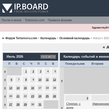
Пытки и казни
Torturesru.com
Правила форума
Здравствуйте
Форум Torturesru.com
>
Календарь
>
Основной календарь
> Август 202
«
А
Июль 2026
Календарь событий и имен
П
В
С
Ч
П
С
В
Понедельник
Вторник
»
1
2
3
4
5
»
6
7
8
9
10
11
12
»
»
13
14
15
16
17
18
19
»
20
21
22
23
24
25
26
3
Chignee, с
Имениннико
»
27
28
29
30
31
»
днем