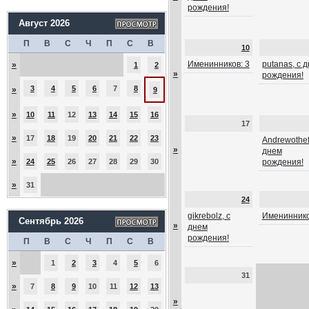
рождения!
Август 2026
П
В
С
Ч
П
С
В
10
Именинников: 3
putanas, с 
»
1
2
»
рождения!
3
4
5
6
7
8
»
9
»
10
11
12
13
14
15
16
17
»
17
18
19
20
21
22
23
Andrewothef
»
днем
»
24
25
26
27
28
29
30
рождения!
»
31
24
gikrebolz, с
Имениннико
Сентябрь 2026
»
днем
рождения!
П
В
С
Ч
П
С
В
»
1
2
3
4
5
6
31
»
7
8
9
10
11
12
13
»