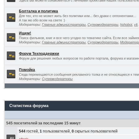
Здесь Вы можете ознакомиться с личными проектами наших пользователе
Болталка и политика
Для тех, кто не может жить без политики или... без драки с оппонентами...
А так же обо всем на свете :)
Модераторы:
Главные администраторы
,
Супермодераторы
,
hohobot
,
vlt
Ищем!
Поиск фильмов, книг и все чего угодно по тематике сайта. Если все займ
Модераторы:
Главные администраторы
,
Супермодераторы
,
Модерато
Форум Техподдержки
Форум для решения любых вопросов по работе портала, форума и магазин
Помойка
Сюда перемещаются сообщения рекламного толка и не относящиеся к темат
Модераторы:
Супермодераторы
Статистика форума
545 посетителей за последние 15 минут
544
гостей,
1
пользователей,
0
скрытых пользователей