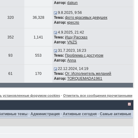
Автор:
dakun
9.8.2025, 9:56
320
36,328
Тема:
фото красивых девушек
Автор:
кресло
4.9.2025, 21:42
352
1,141
Тема:
Ищу Рассказ
Автор:
VNZS
31.7.2023, 16:23
93
553
Тема:
Проблема с доступом
Автор:
Anna
22.12.2024, 14:19
61
170
Тема:
От: Исполнитель желаний
Автор:
TORQUEMADA1961
ь установленные форумом cookies
·
Отметить все сообщения прочитанными
Активные темы
·
Администрация
·
Активные сегодня
·
Самые активные