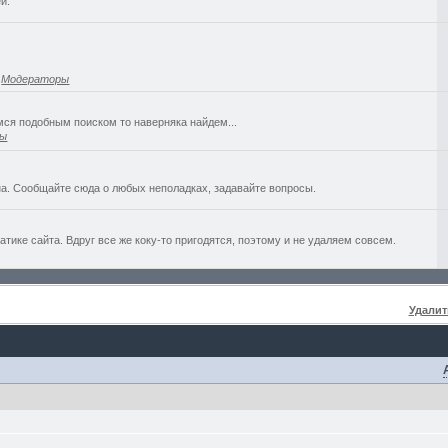
й.
,
Модераторы
емся подобным поиском то наверняка найдем...
ры
а. Сообщайте сюда о любых неполадках, задавайте вопросы.
ике сайта. Вдруг все же коку-то пригодятся, поэтому и не удаляем совсем.
Удалит