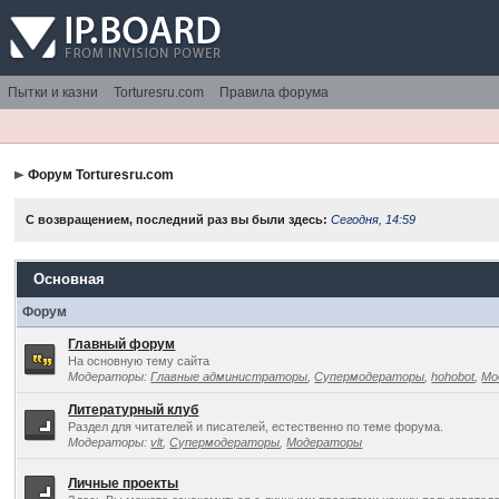
Пытки и казни
Torturesru.com
Правила форума
Форум Torturesru.com
С возвращением, последний раз вы были здесь:
Сегодня, 14:59
Основная
Форум
Главный форум
На основную тему сайта
Модераторы:
Главные администраторы
,
Супермодераторы
,
hohobot
,
Мо
Литературный клуб
Раздел для читателей и писателей, естественно по теме форума.
Модераторы:
vlt
,
Супермодераторы
,
Модераторы
Личные проекты