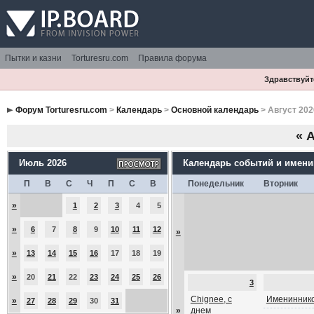
Пытки и казни
Torturesru.com
Правила форума
Здравствуйте
Форум Torturesru.com
>
Календарь
>
Основной календарь
> Август 202
«
А
Июль 2026
Календарь событий и имен
П
В
С
Ч
П
С
В
Понедельник
Вторник
»
1
2
3
4
5
»
6
7
8
9
10
11
12
»
»
13
14
15
16
17
18
19
»
20
21
22
23
24
25
26
3
Chignee, с
Имениннико
»
27
28
29
30
31
»
днем