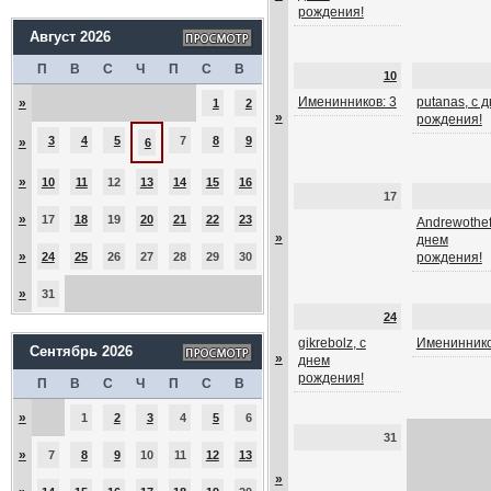
рождения!
Август 2026
П
В
С
Ч
П
С
В
10
Именинников: 3
putanas, с 
»
1
2
»
рождения!
3
4
5
7
8
9
»
6
»
10
11
12
13
14
15
16
17
»
17
18
19
20
21
22
23
Andrewothef
»
днем
»
24
25
26
27
28
29
30
рождения!
»
31
24
gikrebolz, с
Имениннико
Сентябрь 2026
»
днем
рождения!
П
В
С
Ч
П
С
В
»
1
2
3
4
5
6
31
»
7
8
9
10
11
12
13
»