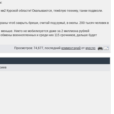
м:
 км2 Курской области! Окапываются, тяжёлую технику, танки подвезли.
раны чтоб закрыть бреши, считай под ружьё, в окопы. 200 тысяч человек в
ё меньше. Никто не мобилизуется даже за 2 миллиона рублей
т обмены военнопленных и среди них 115 срочников, дальше будет
 хрен знает куда,побросав хозяйство, даже за Урал. Путин роздал по 10
Просмотров: 74,677, последний
комментарий
от
кресло
о официально уехал!
ебен против наступления ВСУ
риев
й России и бомбят нефтехраны и НПЗ
й области
 а что не слышал пока.. ууууу... держитесь там
 потому что Путин не ответил ядеркой на вторжение украинцев в Рф.
 украинских оккупантов нет. Люди пропускают украинскую армию,
кву идёт.