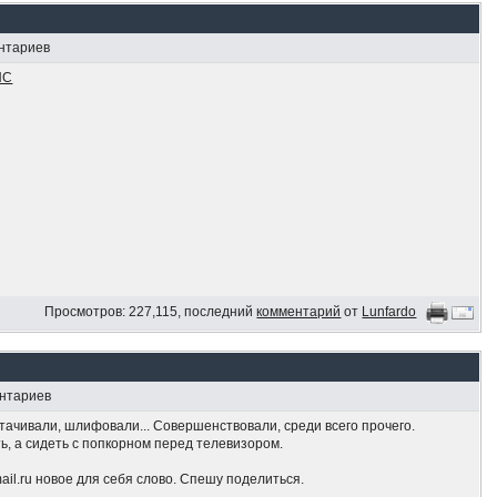
ентариев
HC
Просмотров: 227,115, последний
комментарий
от
Lunfardo
ентариев
тачивали, шлифовали... Совершенствовали, среди всего прочего.
ь, а сидеть с попкорном перед телевизором.
ail.ru новое для себя слово. Спешу поделиться.