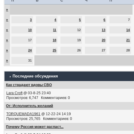
П
В
С
Ч
П
»
»
3
4
5
6
7
»
10
11
12
13
14
»
17
18
19
20
21
»
24
25
26
27
28
»
31
Последние обсуждения
Как страдают вдовы СВО
Lara Croft
@ 03-8-25 23:40
Просмотров: 6,747 Комментариев: 0
От: Исполнитель желаний
TORQUEMADA1961
@ 12-22-24 14:19
Просмотров: 25,765 Комментариев: 0
Почему Россия может распаст...