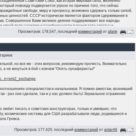
объединённый Советский Союз, как вторая мировая сила, жизненно
который повсюду подвергается угрозе по причине того, что сейчас
 враждебные свободе, миру и прогрессу, возможно сдержать только силой,
енных ценностей. СССР исторически является фактором сдерживания в
ма. Совершенное Вами великое деяние поддерживают все народы
ки своей воле насилию и разобщенности в результате злостных
чень важно для возрождения мирового престижа СССР, достоинства
Просмотров: 178,547, последний
комментарий
от
afank
алисты хотели попрать своими грязными ступнями, а также для
одимого для народов и территорий СССР. Мы подтверждаем
дной Ливийской Арабской Джамахирии крепкой исторической дружбе с
 не поступались. Ливия выступает за обеспечение дела мира, социализма
нтариев
пов — в отличие от колеблющихся, слабых и алчных. Мы подтверждаем,
 Вами. Да здравствует революционная борьба во имя свободы,
тельной, но все же - этих вопросов, рекомендую прочесть. Внимательно
 а не кинуться в бой с кличем "Опять лунаферисты!"
so...n=smi2_exchange
имоотношениях специалистов и начальников. Я помню ажиотаж, возникший
 так - раз они сделали, так и у нас должно быть! Зеркальное отражение
то любит писать о советских конструкторах, только и умевших, что
мбу, космические системы для США разрабатывали люди, родившиеся и
ала Гровса.
я так попытался показать, что не лаптем щи хлебаю.
Просмотров: 177,425, последний
комментарий
от
antar49