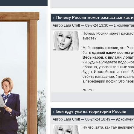
Почему Россия может распасться как 
Автор
Lara Croft
— 09-7-24 13:30 — 1 коммента
Почему Росиия может распаст
вместе?
Моё предположение, что Росс
бы:
в единой нации все мы д
Весь народ, с вилами, лопа
ни будь наблюдаете подобное
обратно, увеселительные зав
будет. И как сбежать от неё.
отбить нападение, ( по крайн
а переферии пофиг. Это перв
ПЫСЫ
1)Владимир Путин заявил что
2)В России 20% семей с детьм
комитета Госдумы по защите
Бои идут уже на территории России
Также 45-60% семей с детьми
Автор
Lara Croft
— 08-24-24 18:49 — 92 коммен
В общей сложности около 70
Ну что, вата, как там величие