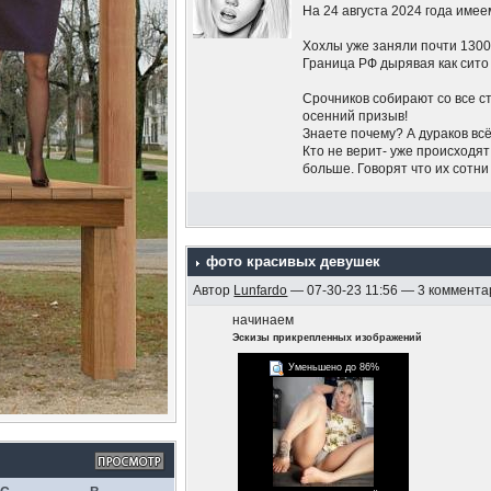
На 24 августа 2024 года имее
Хохлы уже заняли почти 1300
Граница РФ дырявая как сито
Срочников собирают со все ст
осенний призыв!
Знаете почему? А дураков вс
Кто не верит- уже происходя
больше. Говорят что их сотни
Жители Курской области бегут
тысяч и то не всем, а тем, кт
На курской АЭС провели мол
фото красивых девушек
Автор
Lunfardo
— 07-30-23 11:56 — 3 коммента
Беспилотники летают по все
начинаем
Путин молчит на счёт Курско
Эскизы прикрепленных изображений
Это только то, что я слышал..
Уменьшено до 86%
Нет никаких красных линий,
Угрозы ядеркой это блеф.
Никаких попыток остановить
словно это Пригожин на Мос