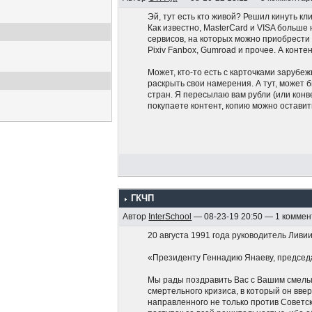
Эй, тут есть кто живой? Решил кинуть кли
Как известно, MasterCard и VISA больше
сервисов, на которых можно приобрести 
Pixiv Fanbox, Gumroad и прочее. А конте
Может, кто-то есть с карточками зарубе
раскрыть свои намерения. А тут, может б
стран. Я пересылаю вам рубли (или кон
покупаете контент, копию можно оставит
ГКЧП
Автор
InterSchool
— 08-23-19 20:50 — 1 комме
20 августа 1991 года руководитель Ливи
«Президенту Геннадию Янаеву, председ
Мы рады поздравить Вас с Вашим смелы
смертельного кризиса, в который он вве
направленного не только против Советс