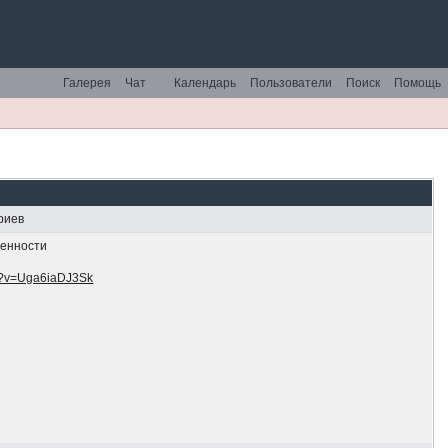
Галерея
Чат
Календарь
Пользователи
Поиск
Помощь
риев
ценности
ch?v=Uga6iaDJ3Sk