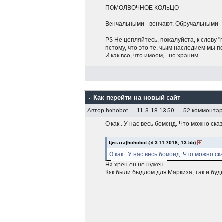
ПОМОЛВОЧНОЕ КОЛЬЦО
Венчальными - венчают. Обручальными 
PS Не цепляйтесь, пожалуйста, к слову "
потому, что это те, чьим наследием мы п
И как все, что имеем, - не храним.
Как перейти на новый сайт
Автор
hohobot
— 11-3-18 13:59 — 52 коммента
О как . У нас весь бомонд. Что можно ск
Цитата(hohobot @ 3.11.2018, 13:55)
О как . У нас весь бомонд. Что можно с
На хрен он не нужен.
Как были быдлом для Маркиза, так и буде