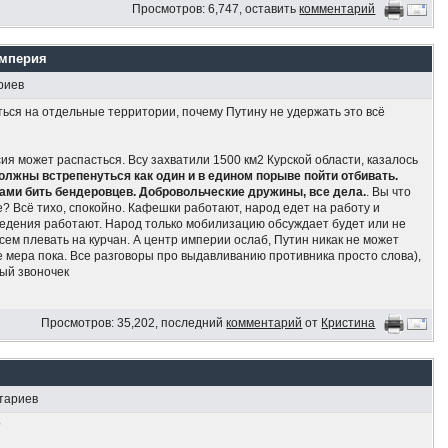
Просмотров: 6,747, оставить
комментарий
империя
риев
ься на отдельные территории, почему Путину не удержать это всё
ия может распасться. Всу захватили 1500 км2 Курской области, казалось
олжны встрепенуться как один и в едином порыве пойти отбивать.
тами бить бендеровцев. Добровольческие дружины, все дела.
. Вы что
? Всё тихо, спокойно. Кафешки работают, народ едет на работу и
едения работают. Народ только мобилизацию обсуждает будет или не
 Всем плевать на курчан. А центр империи ослаб, Путин никак не может
е мера пока. Все разговоры про выдавливанию противника просто слова),
ый звоночек
 в России модно иметь много детей
Просмотров: 35,202, последний
комментарий
от
Кристина
и не могут позволить себе хоть что-то, кроме еды, — заявила глава
 семьи Нина Останина
 могут приобрести только еду и одежду, но не крупные бытовые приборы.
тариев
% семей с детьми можно назвать бедными, — заявила Останина на ВЭФ
?