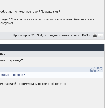
- обручают. А помолвочными? Помолвляют?
предки". У каждого они свои, но одним словом можно объединить всех
ользуемся.
Просмотров: 210,354, последний
комментарий
от
BaSur
риев
азать о переходе?
казать о переходе?
м. Василий - твоим уходом от темы всё сказано.