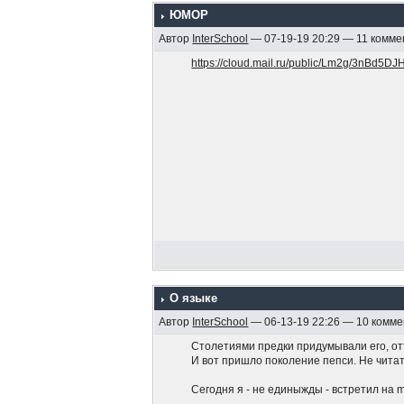
ЮМОР
Автор
InterSchool
— 07-19-19 20:29 — 11 комм
https://cloud.mail.ru/public/Lm2g/3nBd5DJ
О языке
Автор
InterSchool
— 06-13-19 22:26 — 10 комм
Столетиями предки придумывали его, от
И вот пришло поколение пепси. Не читат
Сегодня я - не единыжды - встретил на m