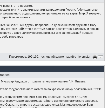
ч, вдруг кто-то поможет.
 не дают платить своими картами за пределами России. А большинство
определенного рода контент, не принимают те же карты Мир. Я говорю о
нт приобрести хочется.
жных банков? Я бы друзей попросил, но далеко не всем друзьям я могу
ыть, кто-то и найдется с картами банков Казахстана, Беларуси и прочих
вертирую в вашу валюту по желанию), вы мне за небольшой процент
ь себе в подарок.
Просмотров: 199,199, последний
комментарий
от
forsmster
нтариев
и Муаммар Каддафи отправил телеграмму на имя Г. И. Янаева:
ателю государственного комитета по чрезвычайному положению в СССР.
м историческим деянием. Оно, мы надеемся, выведет СССР из
ргнут в результате широкомасштабного империалистического заговора,
кого Союза, но и против всех народов мира. Мы поддерживаем Ваш