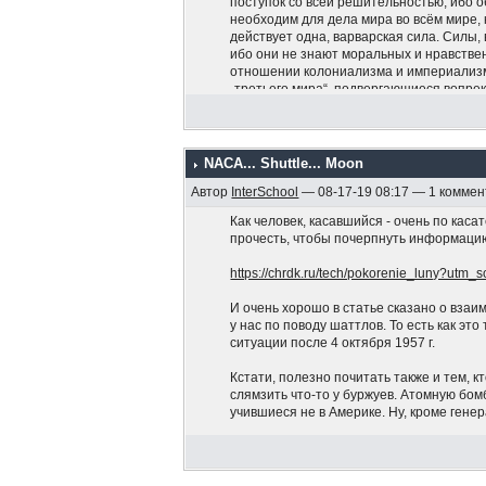
поступок со всей решительностью, ибо 
необходим для дела мира во всём мире, 
действует одна, варварская сила. Силы,
ибо они не знают моральных и нравств
отношении колониализма и империализ
„третьего мира“, подвергающиеся вопре
намерений империализма. Это деяние о
советского гражданина, которое импери
восстановления единства, столь необх
приверженность Социалистической Наро
NACA... Shuttle... Moon
СССР, которой мы ни при каких условиях
Автор
InterSchool
— 08-17-19 08:17 — 1 комме
и свободы всех народов и своих принци
что поддерживаем Вас и стоим вместе с
Как человек, касавшийся - очень по каса
социализма и мира!».
прочесть, чтобы почерпнуть информацию,
https://chrdk.ru/tech/pokorenie_luny?utm_
И очень хорошо в статье сказано о вза
у нас по поводу шаттлов. То есть как это
ситуации после 4 октября 1957 г.
Кстати, полезно почитать также и тем, к
слямзить что-то у буржуев. Атомную бо
учившиеся не в Америке. Ну, кроме генер
PS В заголовке темы нет опечатки. Это 