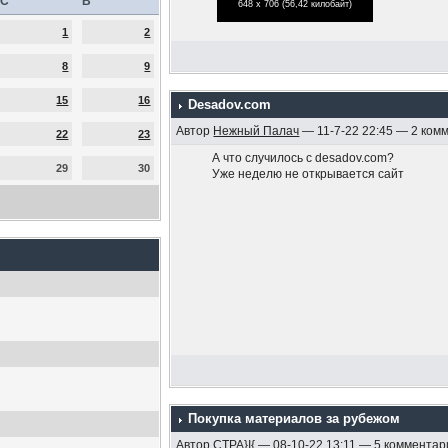
С
В
648 x 706 (56,42 килобайт)
1
2
8
9
15
16
Desadov.com
Автор
Нежный Палач
— 11-7-22 22:45 — 2 ком
22
23
А что случилось с desadov.com?
29
30
Уже неделю не открывается сайт
Покупка материалов за рубежом
Автор
CTPA}I{
— 08-10-22 13:11 — 5 комментар