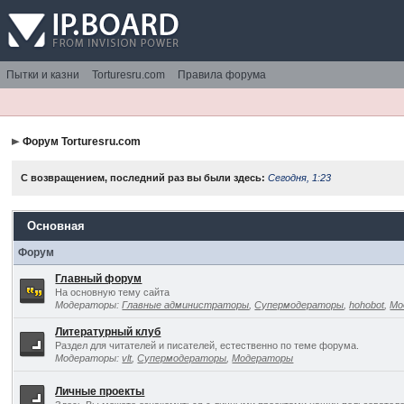
Пытки и казни
Torturesru.com
Правила форума
Форум Torturesru.com
С возвращением, последний раз вы были здесь:
Сегодня, 1:23
Основная
Форум
Главный форум
На основную тему сайта
Модераторы:
Главные администраторы
,
Супермодераторы
,
hohobot
,
Мо
Литературный клуб
Раздел для читателей и писателей, естественно по теме форума.
Модераторы:
vlt
,
Супермодераторы
,
Модераторы
Личные проекты