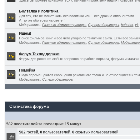
Здесь Вы можете ознакомиться с личными проектами наших пользователе
Болталка и политика
Для тех, кто не может жить без политики или... без драки с оппонентами...
А так же обо всем на свете :)
Модераторы:
Главные администраторы
,
Супермодераторы
,
hohobot
,
vlt
Ищем!
Поиск фильмов, книг и все чего угодно по тематике сайта. Если все займ
Модераторы:
Главные администраторы
,
Супермодераторы
,
Модерато
Форум Техподдержки
Форум для решения любых вопросов по работе портала, форума и магазин
Помойка
Сюда перемещаются сообщения рекламного толка и не относящиеся к темат
Модераторы:
Супермодераторы
Статистика форума
582 посетителей за последние 15 минут
582
гостей,
0
пользователей,
0
скрытых пользователей