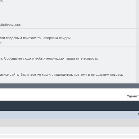
й.
,
Модераторы
емся подобным поиском то наверняка найдем...
ры
а. Сообщайте сюда о любых неполадках, задавайте вопросы.
ике сайта. Вдруг все же коку-то пригодятся, поэтому и не удаляем совсем.
Удалит