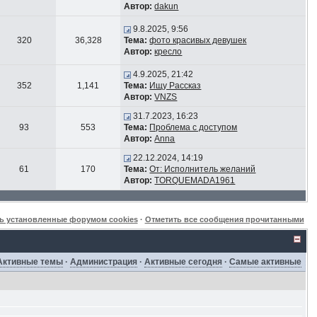
Автор:
dakun
9.8.2025, 9:56
320
36,328
Тема:
фото красивых девушек
Автор:
кресло
4.9.2025, 21:42
352
1,141
Тема:
Ищу Рассказ
Автор:
VNZS
31.7.2023, 16:23
93
553
Тема:
Проблема с доступом
Автор:
Anna
22.12.2024, 14:19
61
170
Тема:
От: Исполнитель желаний
Автор:
TORQUEMADA1961
ь установленные форумом cookies
·
Отметить все сообщения прочитанными
Активные темы
·
Администрация
·
Активные сегодня
·
Самые активные