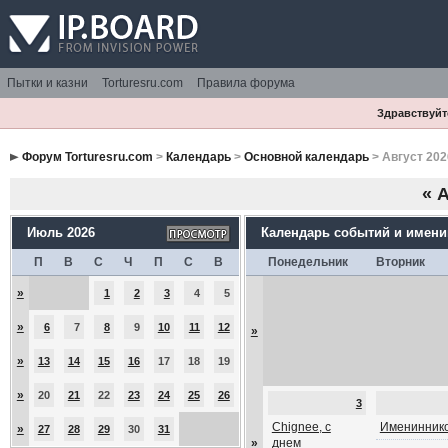
Пытки и казни
Torturesru.com
Правила форума
Здравствуйте
Форум Torturesru.com
>
Календарь
>
Основной календарь
> Август 202
«
А
Июль 2026
Календарь событий и имен
П
В
С
Ч
П
С
В
Понедельник
Вторник
»
1
2
3
4
5
»
6
7
8
9
10
11
12
»
»
13
14
15
16
17
18
19
»
20
21
22
23
24
25
26
3
Chignee, с
Имениннико
»
27
28
29
30
31
»
днем