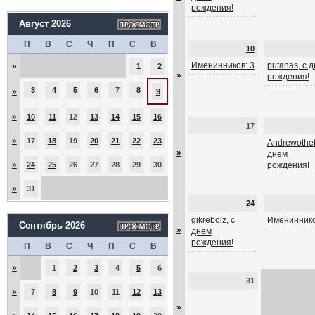
рождения!
Август 2026
П
В
С
Ч
П
С
В
10
Именинников: 3
putanas, с 
»
1
2
»
рождения!
3
4
5
6
7
8
»
9
»
10
11
12
13
14
15
16
17
»
17
18
19
20
21
22
23
Andrewothef
»
днем
»
24
25
26
27
28
29
30
рождения!
»
31
24
gikrebolz, с
Имениннико
Сентябрь 2026
»
днем
рождения!
П
В
С
Ч
П
С
В
»
1
2
3
4
5
6
31
»
7
8
9
10
11
12
13
»