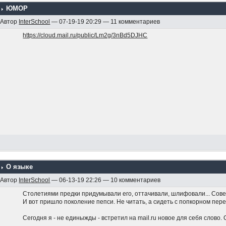
ЮМОР
Автор
InterSchool
— 07-19-19 20:29 — 11 комментариев
https://cloud.mail.ru/public/Lm2g/3nBd5DJHC
О языке
Автор
InterSchool
— 06-13-19 22:26 — 10 комментариев
Столетиями предки придумывали его, оттачивали, шлифовали... Сове
И вот пришло поколение пепси. Не читать, а сидеть с попкорном пер
Сегодня я - не единыжды - встретил на mail.ru новое для себя слово.