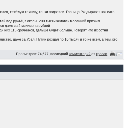
ются, тяжёлую технику, танки подвезли. Граница РФ дырявая как сито
ай под ружьё, в окопы. 200 тысяч человек в осенний призыв!
тся даже за 2 миллиона рублей
и них 115 срочников, дальше будет больше. Говорят что их сотни
йство, даже за Урал. Путин роздал по 10 тысяч и то не всем, а тем, кто
Просмотров: 74,677, последний
комментарий
от
кресло
 и НПЗ
. держитесь там
 ядеркой на вторжение украинцев в Рф. Угрозы ядеркой это блеф.
 Люди пропускают украинскую армию, словно это Пригожин на Москву