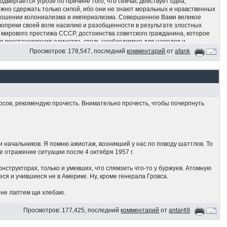
двергается угрозе по причине того, что сейчас действует одна,
ожно сдержать только силой, ибо они не знают моральных и нравственных
тношении колониализма и империализма. Совершенное Вами великое
вопреки своей воле насилию и разобщенности в результате злостных
мирового престижа СССР, достоинства советского гражданина, которое
я восстановления единства, столь необходимого для народов и
кой Народной Ливийской Арабской Джамахирии крепкой исторической
Просмотров: 178,547, последний
комментарий
от
afank
ивия выступает за обеспечение дела мира, социализма и свободы всех
алчных. Мы подтверждаем, что поддерживаем Вас и стоим вместе с Вами.
 мира!».
опросов, рекомендую прочесть. Внимательно прочесть, чтобы почерпнуть
 начальников. Я помню ажиотаж, возникший у нас по поводу шаттлов. То
ное отражение ситуации после 4 октября 1957 г.
конструкторах, только и умевших, что слямзить что-то у буржуев. Атомную
я и учившиеся не в Америке. Ну, кроме генерала Гровса.
о не лаптем щи хлебаю.
Просмотров: 177,425, последний
комментарий
от
antar49