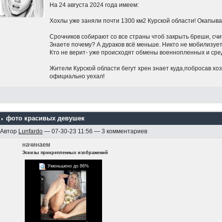
На 24 августа 2024 года имеем:
Хохлы уже заняли почти 1300 км2 Курской области! Окапыва
Срочников собирают со все страны чтоб закрыть бреши, счит
Знаете почему? А дураков всё меньше. Никто не мобилизуе
Кто не верит- уже происходят обмены военнопленных и сред
Жители Курской области бегут хрен знает куда,побросав хозя
официально уехал!
На курской АЭС провели молебен против наступления ВСУ
Беспилотники летают по всей России и бомбят нефтехраны
фото красивых девушек
Путин молчит на счёт Курской области
Автор
Lunfardo
— 07-30-23 11:56 — 3 комментариев
Это только то, что я слышал.. а что не слышал пока.. ууууу..
начинаем
Эскизы прикрепленных изображений
Нет никаких красных линий, потому что Путин не ответил
Никаких попыток остановить украинских оккупантов нет.
Уменьшено до 86%
идёт.