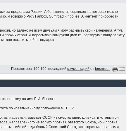
тами за пределами России. А большинство сервисов, на которых можно
ир. Я говорю о Pixiv Fanbox, Gumroad и прочее. А контент приобрести
росил, но далеко не всем друзьям я могу раскрыть свои намерения. А тут,
и и прочих стран. Я пересылаю вам рубли (или конвертирую в вашу валюту
 можно оставить себе в подарок.
Просмотров: 199,199, последний
комментарий
от
forsmster
телеграмму на имя Г. И. Янаева:
итета по чрезвычайному положению в СССР.
, мы надеемся, выведет СССР из смертельного кризиса, в который он
ора, направленного не только против Советского Союза, но и против
ьностью, ибо объединённый Советский Союз, как вторая мировая сила,