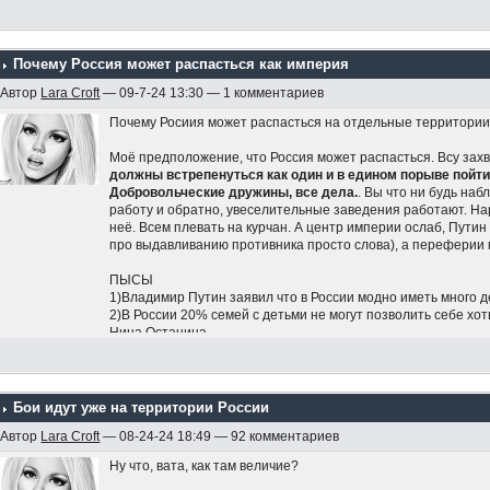
Почему Россия может распасться как империя
Автор
Lara Croft
— 09-7-24 13:30 — 1 комментариев
Почему Росиия может распасться на отдельные территории,
Моё предположение, что Россия может распасться. Всу захв
должны встрепенуться как один и в едином порыве пойти 
Добровольческие дружины, все дела.
. Вы что ни будь на
работу и обратно, увеселительные заведения работают. Нар
неё. Всем плевать на курчан. А центр империи ослаб, Путин
про выдавливанию противника просто слова), а переферии 
ПЫСЫ
1)Владимир Путин заявил что в России модно иметь много 
2)В России 20% семей с детьми не могут позволить себе хот
Нина Останина
Также 45-60% семей с детьми могут приобрести только еду
семей с детьми можно назвать бедными, — заявила Остани
Бои идут уже на территории России
Автор
Lara Croft
— 08-24-24 18:49 — 92 комментариев
Ну что, вата, как там величие?