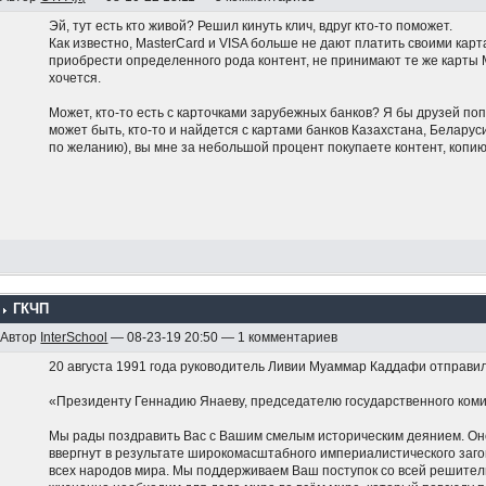
Эй, тут есть кто живой? Решил кинуть клич, вдруг кто-то поможет.
Как известно, MasterCard и VISA больше не дают платить своими кар
приобрести определенного рода контент, не принимают те же карты М
хочется.
Может, кто-то есть с карточками зарубежных банков? Я бы друзей поп
может быть, кто-то и найдется с картами банков Казахстана, Беларус
по желанию), вы мне за небольшой процент покупаете контент, копию
ГКЧП
Автор
InterSchool
— 08-23-19 20:50 — 1 комментариев
20 августа 1991 года руководитель Ливии Муаммар Каддафи отправил 
«Президенту Геннадию Янаеву, председателю государственного ком
Мы рады поздравить Вас с Вашим смелым историческим деянием. Оно
ввергнут в результате широкомасштабного империалистического загов
всех народов мира. Мы поддерживаем Ваш поступок со всей решител