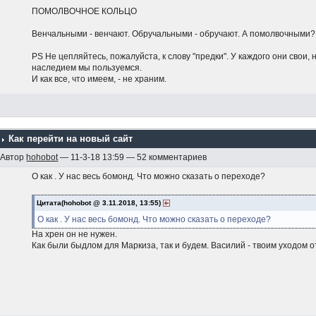
ПОМОЛВОЧНОЕ КОЛЬЦО
Венчальными - венчают. Обручальными - обручают. А помолвочными
PS Не цепляйтесь, пожалуйста, к слову "предки". У каждого они свои,
наследием мы пользуемся.
И как все, что имеем, - не храним.
Как перейти на новый сайт
Автор
hohobot
— 11-3-18 13:59 — 52 комментариев
О как . У нас весь бомонд. Что можно сказать о переходе?
Цитата(hohobot @ 3.11.2018, 13:55)
О как . У нас весь бомонд. Что можно сказать о переходе?
На хрен он не нужен.
Как были быдлом для Маркиза, так и будем. Василий - твоим уходом о