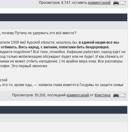
Просмотров: 6,747, оставить
комментарий
 почему Путину не удержать это всё вместе?
атили 1500 км2 Курской области, казалось бы:
в единой нации все мы
отбивать. Весь народ, с вилами, лопатами бить бендеровцев.
блюдаете подобное? Всё тихо, спокойно. Кафешки работают, народ едет на
од только мобилизацию обсуждает будет или не будет. И как сбежать от
 никак не может отбить нападение, ( по крайне мера пока. Все разговоры
пофиг. Это первый звоночек
детей
ь что-то, кроме еды, — заявила глава комитета Госдумы по защите семьи
Просмотров: 35,202, последний
комментарий
от
Кристина
 и одежду, но не крупные бытовые приборы. В общей сложности около 70%
на на ВЭФ