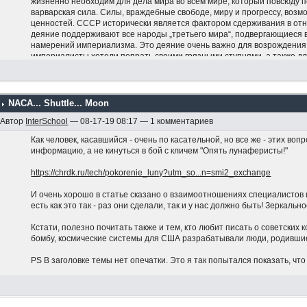
жизненно необходим для дела мира во всём мире, который повсюду по
варварская сила. Силы, враждебные свободе, миру и прогрессу, возм
ценностей. СССР исторически является фактором сдерживания в о
деяние поддерживают все народы „третьего мира“, подвергающиеся 
намерений империализма. Это деяние очень важно для возрождения 
империалисты хотели попрать своими грязными ступнями, а также дл
территорий СССР. Мы подтверждаем приверженность Социалистичес
дружбе с СССР, которой мы ни при каких условиях не поступались. Л
народов и своих принципов — в отличие от колеблющихся, слабых и 
Да здравствует революционная борьба во имя свободы, социализма и
NACA... Shuttle... Moon
Автор
InterSchool
— 08-17-19 08:17 — 1 комментариев
Как человек, касавшийся - очень по касательной, но все же - этих в
информацию, а не кинуться в бой с кличем "Опять лунаферисты!"
https://chrdk.ru/tech/pokorenie_luny?utm_so...n=smi2_exchange
И очень хорошо в статье сказано о взаимоотношениях специалистов и
есть как это так - раз они сделали, так и у нас должно быть! Зеркаль
Кстати, полезно почитать также и тем, кто любит писать о советских 
бомбу, космические системы для США разрабатывали люди, родившиес
PS В заголовке темы нет опечатки. Это я так попытался показать, чт