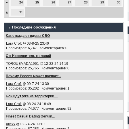
»
24
25
26
27
28
29
30
»
31
Последние обсуждения
Как страдают вдовы СВО
Lara Croft
@ 03-8-25 23:40
Просмотров: 6,747 Комментариев: 0
От: Исполнитель желаний
TORQUEMADA1961
@ 12-22-24 14:19
Просмотров: 25,765 Комментариев: 0
Почему Россия может распаст...
Lara Croft
@ 09-7-24 13:30
Просмотров: 35,202 Комментариев: 1
Бои идут уже на территории ...
Lara Croft
@ 08-24-24 18:49
Просмотров: 74,677 Комментариев: 92
Finest Сasual Dating Genuin...
allexx
@ 02-24-24 09:10
Просмотров: 87,283 Комментариев: 2