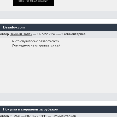
648 x 706 (56,42 килобайт)
Desadov.com
Автор
Нежный Палач
— 11-7-22 22:45 — 2 комментариев
А что случилось с desadov.com?
Уже неделю не открывается сайт
Покупка материалов за рубежом
Автор
CTPA}I{
— 08-10-22 13:11 — 5 комментариев