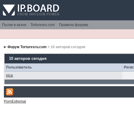
Пытки и казни
Torturesru.com
Правила форума
Форум Torturesru.com
> 10 авторов сегодня
10 авторов сегодня
Пользователь
Реги
nica
PornExtremal