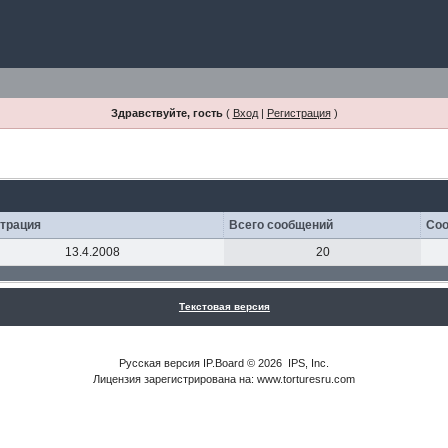
Здравствуйте, гость
(
Вход
|
Регистрация
)
страция
Всего сообщений
Соо
13.4.2008
20
Текстовая версия
Русская версия
IP.Board
© 2026
IPS, Inc
.
Лицензия зарегистрирована на: www.torturesru.com