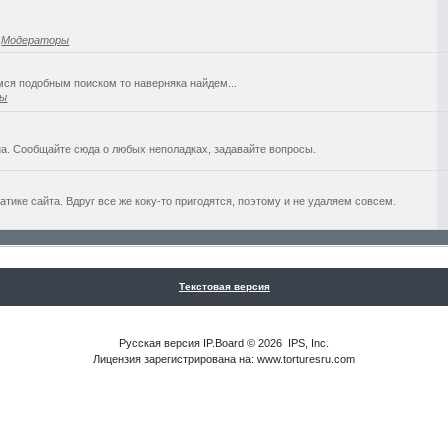
,
Модераторы
емся подобным поиском то наверняка найдем...
ры
а. Сообщайте сюда о любых неполадках, задавайте вопросы.
ике сайта. Вдруг все же коку-то пригодятся, поэтому и не удаляем совсем.
Текстовая версия
Русская версия
IP.Board
© 2026
IPS, Inc
.
Лицензия зарегистрирована на: www.torturesru.com