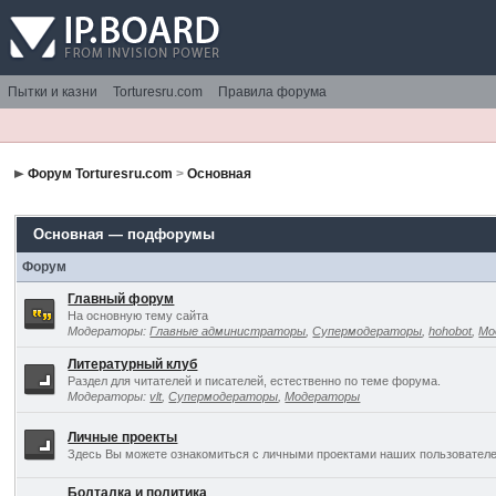
Пытки и казни
Torturesru.com
Правила форума
Форум Torturesru.com
>
Основная
Основная — подфорумы
Форум
Главный форум
На основную тему сайта
Модераторы:
Главные администраторы
,
Супермодераторы
,
hohobot
,
Мо
Литературный клуб
Раздел для читателей и писателей, естественно по теме форума.
Модераторы:
vlt
,
Супермодераторы
,
Модераторы
Личные проекты
Здесь Вы можете ознакомиться с личными проектами наших пользователе
Болталка и политика