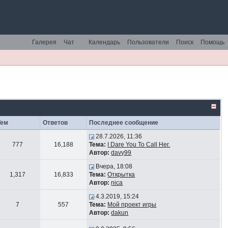
Галерея
Чат
Календарь
Пользователи
Поиск
Помощь
Тем
Ответов
Последнее сообщение
28.7.2026, 11:36
777
16,188
Тема:
I Dare You To Call Her.
Автор:
davy99
Вчера, 18:08
1,317
16,833
Тема:
Открытка
Автор:
nica
4.3.2019, 15:24
7
557
Тема:
Мой проект игры
Автор:
dakun