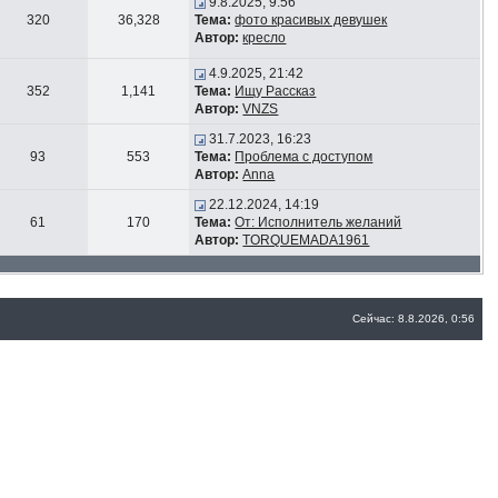
9.8.2025, 9:56
320
36,328
Тема:
фото красивых девушек
Автор:
кресло
4.9.2025, 21:42
352
1,141
Тема:
Ищу Рассказ
Автор:
VNZS
31.7.2023, 16:23
93
553
Тема:
Проблема с доступом
Автор:
Anna
22.12.2024, 14:19
61
170
Тема:
От: Исполнитель желаний
Автор:
TORQUEMADA1961
Сейчас: 8.8.2026, 0:56