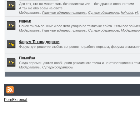
Для тех, кто не может жить без политики или... без драки с оппонентами...
А так же обо всем на свете :)
Модераторы:
Главные администраторы
,
Супермодераторы
,
hohobot
,
vlt
Ищем!
Поиск фильмов, книг и все чего угодно по тематике сайта. Если все займ
Модераторы:
Главные администраторы
,
Супермодераторы
,
Модерато
Форум Техподдержки
Форум для решения любых вопросов по работе портала, форума и магазин
Помойка
Сюда перемещаются сообщения рекламного толка и не относящиеся к темат
Модераторы:
Супермодераторы
PornExtremal