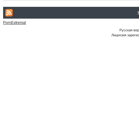
PornExtremal
Русская ве
Лицензия зарегис