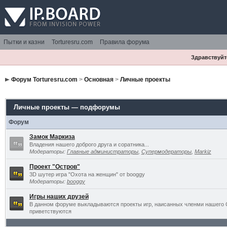
Пытки и казни
Torturesru.com
Правила форума
Здравствуйте
Форум Torturesru.com
>
Основная
>
Личные проекты
Личные проекты — подфорумы
Форум
Замок Маркиза
Владения нашего доброго друга и соратника...
Модераторы:
Главные администраторы
,
Супермодераторы
,
Markiz
Проект "Остров"
3D шутер игра "Охота на женщин" от booggy
Модераторы:
booggy
Игры наших друзей
В данном форуме выкладываются проекты игр, наисанных членми нашего 
приветствуются