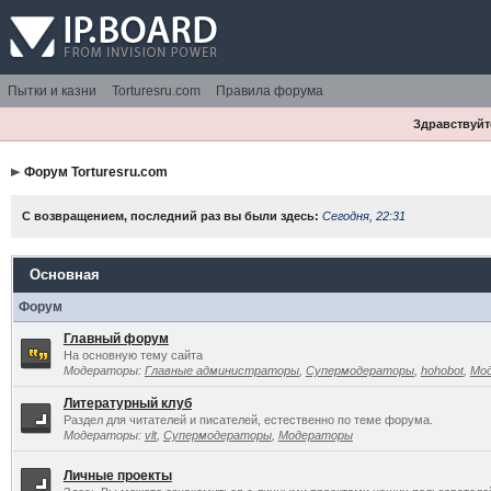
Пытки и казни
Torturesru.com
Правила форума
Здравствуйте
Форум Torturesru.com
С возвращением, последний раз вы были здесь:
Сегодня, 22:31
Основная
Форум
Главный форум
На основную тему сайта
Модераторы:
Главные администраторы
,
Супермодераторы
,
hohobot
,
Мо
Литературный клуб
Раздел для читателей и писателей, естественно по теме форума.
Модераторы:
vlt
,
Супермодераторы
,
Модераторы
Личные проекты