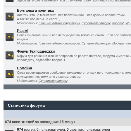
Здесь Вы можете ознакомиться с личными проектами наших пользователе
Болталка и политика
Для тех, кто не может жить без политики или... без драки с оппонентами...
А так же обо всем на свете :)
Модераторы:
Главные администраторы
,
Супермодераторы
,
hohobot
,
vlt
,
Ищем!
Поиск фильмов, книг и все чего угодно по тематике сайта. Если все займ
найдем...
Модераторы:
Главные администраторы
,
Супермодераторы
,
Модератор
Форум Техподдержки
Форум для решения любых вопросов по работе портала, форума и магазин
неполадках, задавайте вопросы.
Помойка
Сюда перемещаются сообщения рекламного толка и не относящиеся к темат
пригодятся, поэтому и не удаляем совсем.
Модераторы:
Супермодераторы
Статистика форума
674 посетителей за последние 15 минут
674
гостей,
0
пользователей,
0
скрытых пользователей