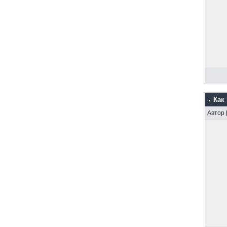
Как
Автор