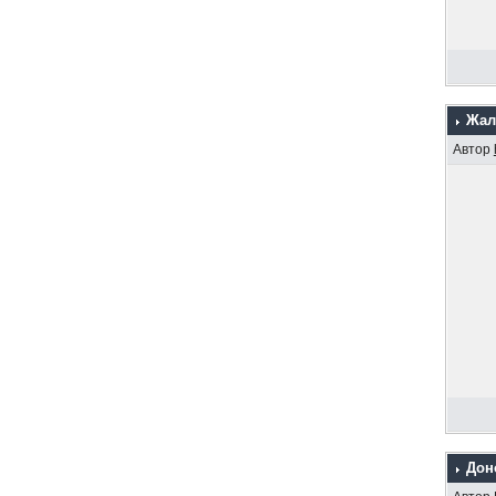
Жал
Автор
Дон