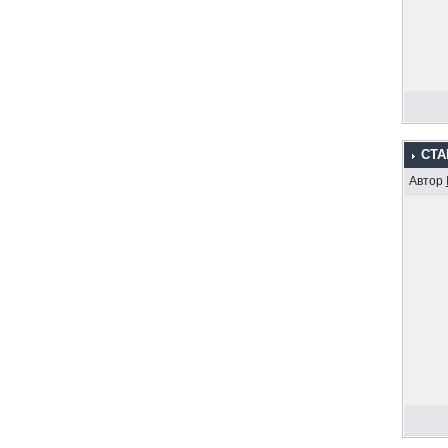
СТА
Автор