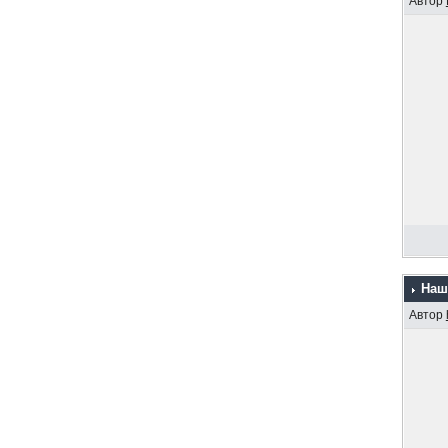
Автор
Наш
Автор