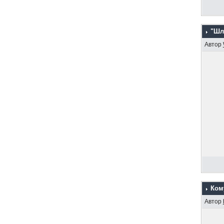
"Шл
Автор
Ком
Автор