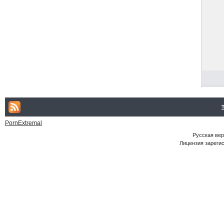
PornExtremal
Русская ве
Лицензия зарегис