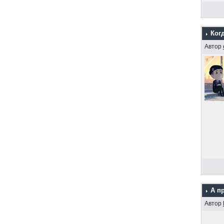
Ког
Автор
А п
Автор