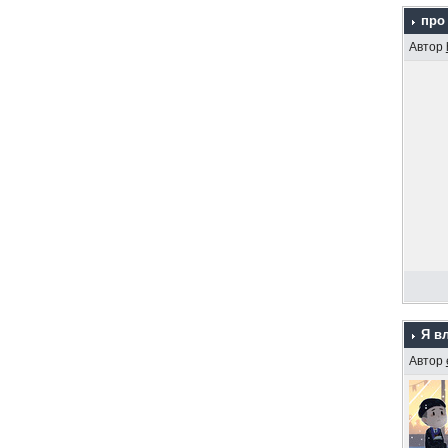
про
Автор
Я в
Автор