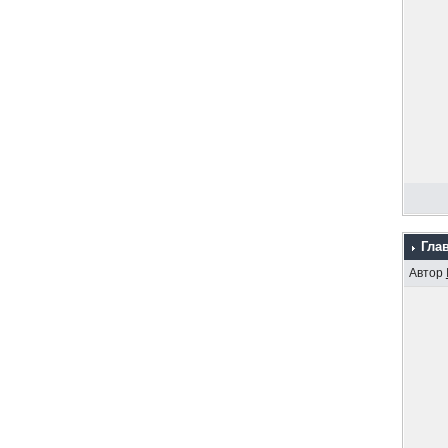
Гла
Автор