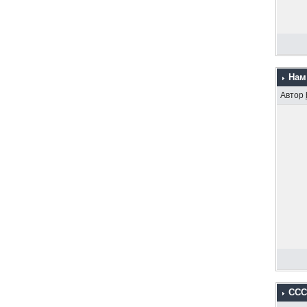
Нам
Автор
ССС