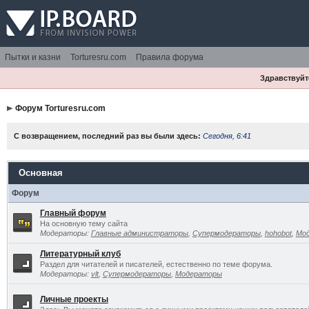
Пытки и казни
Torturesru.com
Правила форума
Здравствуйте
Форум Torturesru.com
С возвращением, последний раз вы были здесь:
Сегодня, 6:41
Основная
Форум
Главный форум
На основную тему сайта
Модераторы:
Главные администраторы
,
Супермодераторы
,
hohobot
,
Мо
Литературный клуб
Раздел для читателей и писателей, естественно по теме форума.
Модераторы:
vlt
,
Супермодераторы
,
Модераторы
Личные проекты