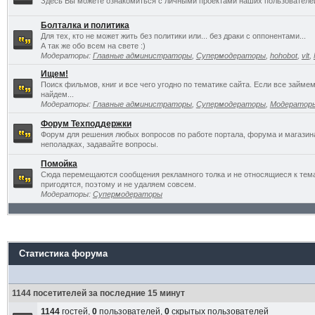
Здесь Вы можете ознакомиться с личными проектами наших пользователе
Болталка и политика
Для тех, кто не может жить без политики или... без драки с оппонентами...
А так же обо всем на свете :)
Модераторы:
Главные администраторы
,
Супермодераторы
,
hohobot
,
vlt
,
Ищем!
Поиск фильмов, книг и все чего угодно по тематике сайта. Если все займ
найдем...
Модераторы:
Главные администраторы
,
Супермодераторы
,
Модератор
Форум Техподдержки
Форум для решения любых вопросов по работе портала, форума и магазин
неполадках, задавайте вопросы.
Помойка
Сюда перемещаются сообщения рекламного толка и не относящиеся к темат
пригодятся, поэтому и не удаляем совсем.
Модераторы:
Супермодераторы
Статистика форума
1144 посетителей за последние 15 минут
1144
гостей,
0
пользователей,
0
скрытых пользователей