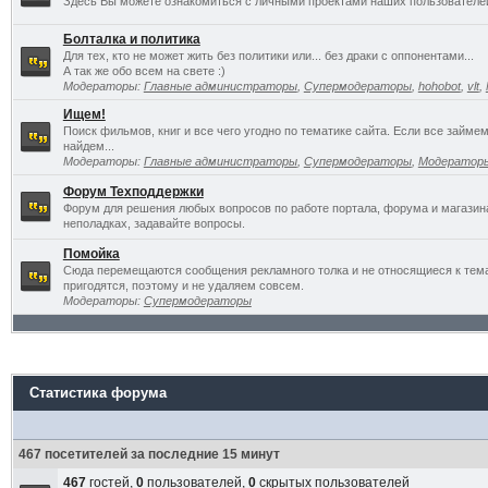
Здесь Вы можете ознакомиться с личными проектами наших пользователе
Болталка и политика
Для тех, кто не может жить без политики или... без драки с оппонентами...
А так же обо всем на свете :)
Модераторы:
Главные администраторы
,
Супермодераторы
,
hohobot
,
vlt
,
Ищем!
Поиск фильмов, книг и все чего угодно по тематике сайта. Если все займ
найдем...
Модераторы:
Главные администраторы
,
Супермодераторы
,
Модератор
Форум Техподдержки
Форум для решения любых вопросов по работе портала, форума и магазин
неполадках, задавайте вопросы.
Помойка
Сюда перемещаются сообщения рекламного толка и не относящиеся к темат
пригодятся, поэтому и не удаляем совсем.
Модераторы:
Супермодераторы
Статистика форума
467 посетителей за последние 15 минут
467
гостей,
0
пользователей,
0
скрытых пользователей