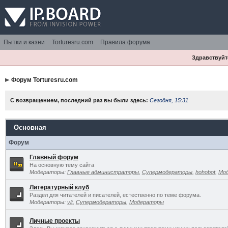
Пытки и казни
Torturesru.com
Правила форума
Здравствуйте
Форум Torturesru.com
С возвращением, последний раз вы были здесь:
Сегодня, 15:31
Основная
Форум
Главный форум
На основную тему сайта
Модераторы:
Главные администраторы
,
Супермодераторы
,
hohobot
,
Мо
Литературный клуб
Раздел для читателей и писателей, естественно по теме форума.
Модераторы:
vlt
,
Супермодераторы
,
Модераторы
Личные проекты