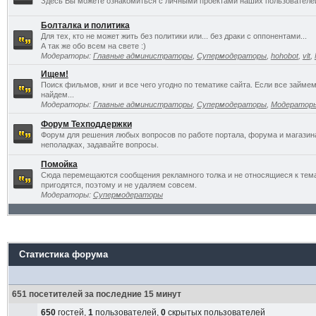
Здесь Вы можете ознакомиться с личными проектами наших пользователе
Болталка и политика
Для тех, кто не может жить без политики или... без драки с оппонентами...
А так же обо всем на свете :)
Модераторы:
Главные администраторы
,
Супермодераторы
,
hohobot
,
vlt
,
Ищем!
Поиск фильмов, книг и все чего угодно по тематике сайта. Если все займ
найдем...
Модераторы:
Главные администраторы
,
Супермодераторы
,
Модератор
Форум Техподдержки
Форум для решения любых вопросов по работе портала, форума и магазин
неполадках, задавайте вопросы.
Помойка
Сюда перемещаются сообщения рекламного толка и не относящиеся к темат
пригодятся, поэтому и не удаляем совсем.
Модераторы:
Супермодераторы
Статистика форума
651 посетителей за последние 15 минут
650
гостей,
1
пользователей,
0
скрытых пользователей