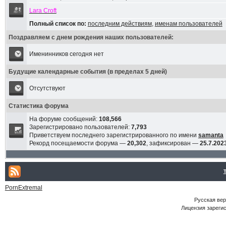
Lara Croft
Полный список по:
последним действиям
,
именам пользователей
Поздравляем с днем рождения наших пользователей:
Именинников сегодня нет
Будущие календарные события (в пределах 5 дней)
Отсутствуют
Статистика форума
На форуме сообщений:
108,566
Зарегистрировано пользователей:
7,793
Приветствуем последнего зарегистрированного по имени
samanta
Рекорд посещаемости форума —
20,302
, зафиксирован —
25.7.2023
PornExtremal
Русская ве
Лицензия зарегис