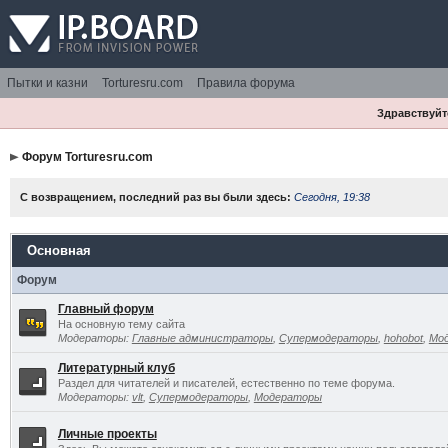
Пытки и казни
Torturesru.com
Правила форума
Здравствуйте
Форум Torturesru.com
С возвращением, последний раз вы были здесь:
Сегодня, 19:38
Основная
Форум
Главный форум
На основную тему сайта
Модераторы:
Главные администраторы
,
Супермодераторы
,
hohobot
,
Мо
Литературный клуб
Раздел для читателей и писателей, естественно по теме форума.
Модераторы:
vlt
,
Супермодераторы
,
Модераторы
Личные проекты