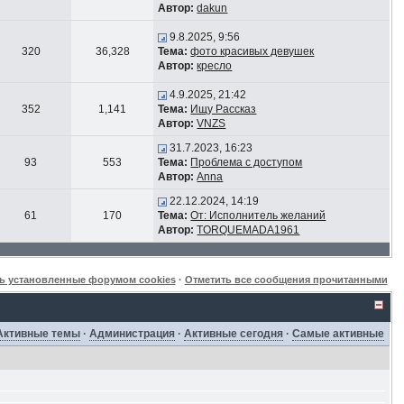
Автор:
dakun
9.8.2025, 9:56
320
36,328
Тема:
фото красивых девушек
Автор:
кресло
4.9.2025, 21:42
352
1,141
Тема:
Ищу Рассказ
Автор:
VNZS
31.7.2023, 16:23
93
553
Тема:
Проблема с доступом
Автор:
Anna
22.12.2024, 14:19
61
170
Тема:
От: Исполнитель желаний
Автор:
TORQUEMADA1961
ь установленные форумом cookies
·
Отметить все сообщения прочитанными
Активные темы
·
Администрация
·
Активные сегодня
·
Самые активные