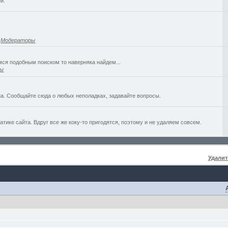
й.
,
Модераторы
емся подобным поиском то наверняка найдем...
ры
а. Сообщайте сюда о любых неполадках, задавайте вопросы.
ике сайта. Вдруг все же коку-то пригодятся, поэтому и не удаляем совсем.
Удалит