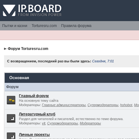
Пытки и казни
Torturesru.com
Правила форума
Форум Torturesru.com
С возвращением, последний раз вы были здесь:
Сегодня, 7:01
Основная
Форум
Главный форум
На основную тему сайта
Модераторы:
Главные администраторы
,
Супермодераторы
,
hohobot
,
Мо
Литературный клуб
Раздел для читателей и писателей, естественно по теме форума.
Модераторы:
vlt
,
Супермодераторы
,
Модераторы
Личные проекты