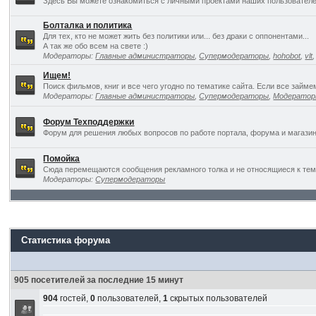
Здесь Вы можете ознакомиться с личными проектами наших пользователе
Болталка и политика
Для тех, кто не может жить без политики или... без драки с оппонентами...
А так же обо всем на свете :)
Модераторы:
Главные администраторы
,
Супермодераторы
,
hohobot
,
vlt
Ищем!
Поиск фильмов, книг и все чего угодно по тематике сайта. Если все займ
Модераторы:
Главные администраторы
,
Супермодераторы
,
Модерато
Форум Техподдержки
Форум для решения любых вопросов по работе портала, форума и магазин
Помойка
Сюда перемещаются сообщения рекламного толка и не относящиеся к темат
Модераторы:
Супермодераторы
Статистика форума
905 посетителей за последние 15 минут
904
гостей,
0
пользователей,
1
скрытых пользователей