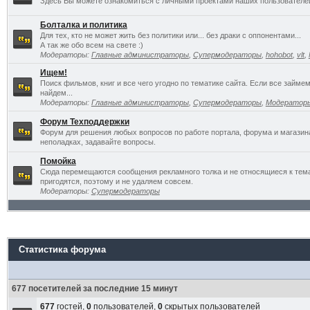
Здесь Вы можете ознакомиться с личными проектами наших пользователе
Болталка и политика
Для тех, кто не может жить без политики или... без драки с оппонентами...
А так же обо всем на свете :)
Модераторы:
Главные администраторы
,
Супермодераторы
,
hohobot
,
vlt
,
Ищем!
Поиск фильмов, книг и все чего угодно по тематике сайта. Если все займ
найдем...
Модераторы:
Главные администраторы
,
Супермодераторы
,
Модератор
Форум Техподдержки
Форум для решения любых вопросов по работе портала, форума и магазин
неполадках, задавайте вопросы.
Помойка
Сюда перемещаются сообщения рекламного толка и не относящиеся к темат
пригодятся, поэтому и не удаляем совсем.
Модераторы:
Супермодераторы
Статистика форума
677 посетителей за последние 15 минут
677
гостей,
0
пользователей,
0
скрытых пользователей