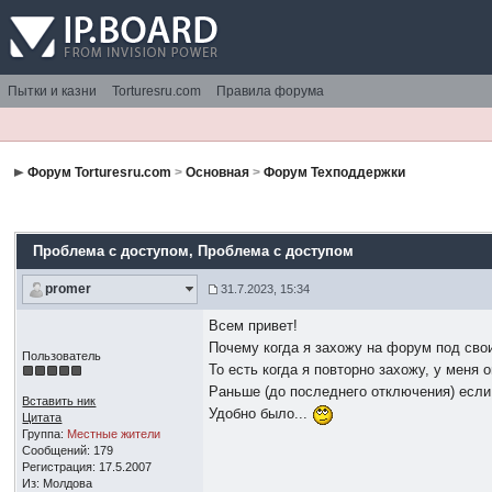
Пытки и казни
Torturesru.com
Правила форума
Форум Torturesru.com
>
Основная
>
Форум Техподдержки
Проблема с доступом
, Проблема с доступом
promer
31.7.2023, 15:34
Всем привет!
Почему когда я захожу на форум под сво
Пользователь
То есть когда я повторно захожу, у меня 
Раньше (до последнего отключения) если 
Вставить ник
Удобно было...
Цитата
Группа:
Местные жители
Сообщений: 179
Регистрация: 17.5.2007
Из: Молдова