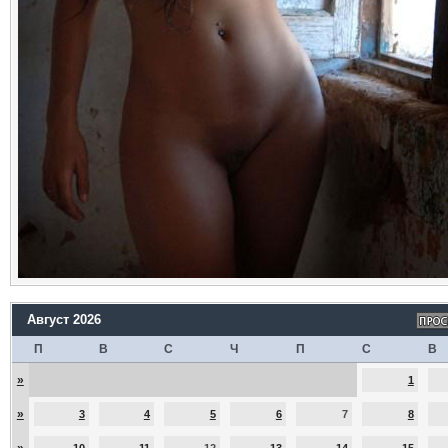
Август 2026
П
В
С
Ч
П
С
В
»
1
»
3
4
5
6
7
8