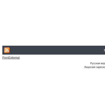
PornExtremal
Русская ве
Лицензия зарегис