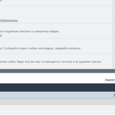
й.
,
Модераторы
емся подобным поиском то наверняка найдем...
ры
а. Сообщайте сюда о любых неполадках, задавайте вопросы.
ике сайта. Вдруг все же коку-то пригодятся, поэтому и не удаляем совсем.
Удалит