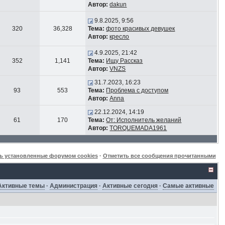
Автор:
dakun
9.8.2025, 9:56
320
36,328
Тема:
фото красивых девушек
Автор:
кресло
4.9.2025, 21:42
352
1,141
Тема:
Ищу Рассказ
Автор:
VNZS
31.7.2023, 16:23
93
553
Тема:
Проблема с доступом
Автор:
Anna
22.12.2024, 14:19
61
170
Тема:
От: Исполнитель желаний
Автор:
TORQUEMADA1961
ь установленные форумом cookies
·
Отметить все сообщения прочитанными
Активные темы
·
Администрация
·
Активные сегодня
·
Самые активные