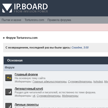
Пытки и казни
Torturesru.com
Правила форума
Форум Torturesru.com
С возвращением, последний раз вы были здесь:
Сегодня, 3:00
Основная
Форум
Главный форум
На основную тему сайта
Модераторы:
Главные администраторы
,
Супермодераторы
,
hohobot
,
Мо
Литературный клуб
Раздел для читателей и писателей, естественно по теме форума.
Модераторы:
vlt
,
Супермодераторы
,
Модераторы
Личные проекты