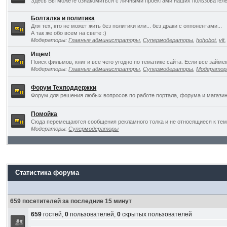
Здесь Вы можете ознакомиться с личными проектами наших пользователе
Болталка и политика
Для тех, кто не может жить без политики или... без драки с оппонентами...
А так же обо всем на свете :)
Модераторы:
Главные администраторы
,
Супермодераторы
,
hohobot
,
vlt
Ищем!
Поиск фильмов, книг и все чего угодно по тематике сайта. Если все займ
Модераторы:
Главные администраторы
,
Супермодераторы
,
Модерато
Форум Техподдержки
Форум для решения любых вопросов по работе портала, форума и магазин
Помойка
Сюда перемещаются сообщения рекламного толка и не относящиеся к темат
Модераторы:
Супермодераторы
Статистика форума
659 посетителей за последние 15 минут
659
гостей,
0
пользователей,
0
скрытых пользователей