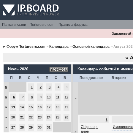
Пытки и казни
Torturesru.com
Правила форума
Здравствуйте
Форум Torturesru.com
>
Календарь
>
Основной календарь
> Август 202
«
А
Июль 2026
Календарь событий и имен
П
В
С
Ч
П
С
В
Понедельник
Вторник
»
1
2
3
4
5
»
6
7
8
9
10
11
12
»
»
13
14
15
16
17
18
19
»
20
21
22
23
24
25
26
3
Chignee, с
Имениннико
»
27
28
29
30
31
»
днем