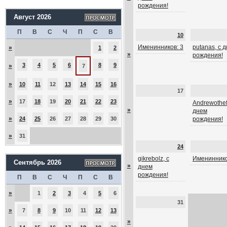
рождения!
Август 2026
П
В
С
Ч
П
С
В
10
Именинников: 3
putanas, с 
»
1
2
»
рождения!
3
4
5
6
8
9
»
7
»
10
11
12
13
14
15
16
17
»
17
18
19
20
21
22
23
Andrewothef
»
днем
»
24
25
26
27
28
29
30
рождения!
»
31
24
gikrebolz, с
Имениннико
Сентябрь 2026
»
днем
рождения!
П
В
С
Ч
П
С
В
»
1
2
3
4
5
6
31
»
7
8
9
10
11
12
13
»