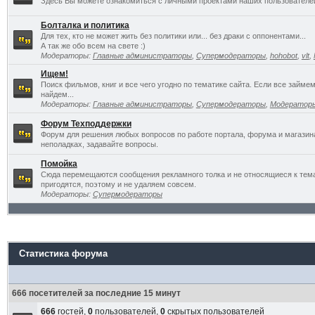
Здесь Вы можете ознакомиться с личными проектами наших пользователе
Болталка и политика
Для тех, кто не может жить без политики или... без драки с оппонентами...
А так же обо всем на свете :)
Модераторы:
Главные администраторы
,
Супермодераторы
,
hohobot
,
vlt
,
Ищем!
Поиск фильмов, книг и все чего угодно по тематике сайта. Если все займ
найдем...
Модераторы:
Главные администраторы
,
Супермодераторы
,
Модератор
Форум Техподдержки
Форум для решения любых вопросов по работе портала, форума и магазин
неполадках, задавайте вопросы.
Помойка
Сюда перемещаются сообщения рекламного толка и не относящиеся к темат
пригодятся, поэтому и не удаляем совсем.
Модераторы:
Супермодераторы
Статистика форума
666 посетителей за последние 15 минут
666
гостей,
0
пользователей,
0
скрытых пользователей