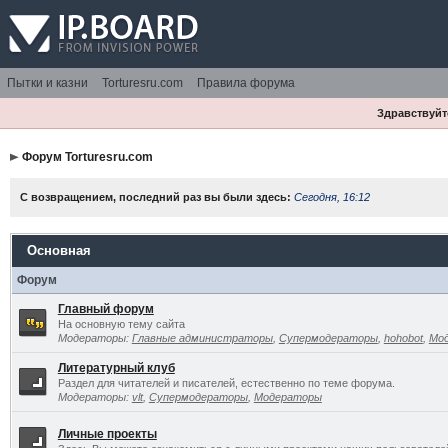
Пытки и казни
Torturesru.com
Правила форума
Здравствуйте
Форум Torturesru.com
С возвращением, последний раз вы были здесь:
Сегодня, 16:12
Основная
Форум
Главный форум
На основную тему сайта
Модераторы:
Главные администраторы
,
Супермодераторы
,
hohobot
,
Мо
Литературный клуб
Раздел для читателей и писателей, естественно по теме форума.
Модераторы:
vlt
,
Супермодераторы
,
Модераторы
Личные проекты