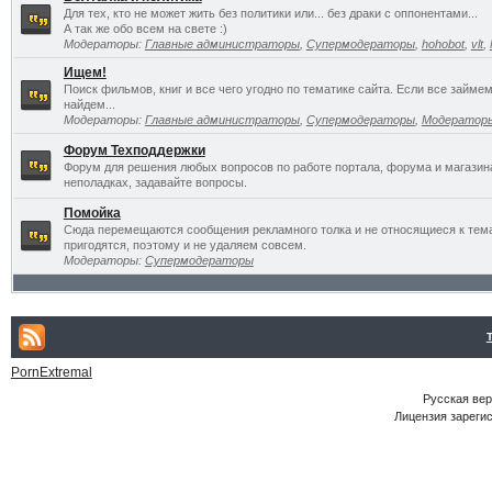
Для тех, кто не может жить без политики или... без драки с оппонентами...
А так же обо всем на свете :)
Модераторы:
Главные администраторы
,
Супермодераторы
,
hohobot
,
vlt
,
Ищем!
Поиск фильмов, книг и все чего угодно по тематике сайта. Если все займ
найдем...
Модераторы:
Главные администраторы
,
Супермодераторы
,
Модератор
Форум Техподдержки
Форум для решения любых вопросов по работе портала, форума и магазин
неполадках, задавайте вопросы.
Помойка
Сюда перемещаются сообщения рекламного толка и не относящиеся к темат
пригодятся, поэтому и не удаляем совсем.
Модераторы:
Супермодераторы
PornExtremal
Русская ве
Лицензия зарегис