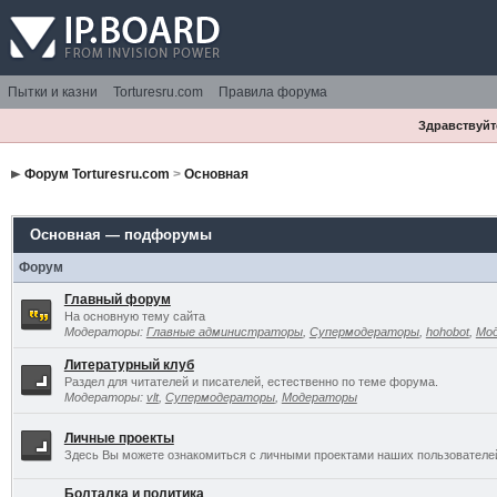
Пытки и казни
Torturesru.com
Правила форума
Здравствуйте
Форум Torturesru.com
>
Основная
Основная — подфорумы
Форум
Главный форум
На основную тему сайта
Модераторы:
Главные администраторы
,
Супермодераторы
,
hohobot
,
Мо
Литературный клуб
Раздел для читателей и писателей, естественно по теме форума.
Модераторы:
vlt
,
Супермодераторы
,
Модераторы
Личные проекты
Здесь Вы можете ознакомиться с личными проектами наших пользователе
Болталка и политика