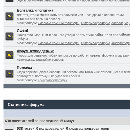
Здесь Вы можете ознакомиться с личными проектами наших пользователе
Болталка и политика
Для тех, кто не может жить без политики или... без драки с оппонентами...
А так же обо всем на свете :)
Модераторы:
Главные администраторы
,
Супермодераторы
,
hohobot
,
vlt
,
Ищем!
Поиск фильмов, книг и все чего угодно по тематике сайта. Если все займ
найдем...
Модераторы:
Главные администраторы
,
Супермодераторы
,
Модератор
Форум Техподдержки
Форум для решения любых вопросов по работе портала, форума и магазин
неполадках, задавайте вопросы.
Помойка
Сюда перемещаются сообщения рекламного толка и не относящиеся к темат
пригодятся, поэтому и не удаляем совсем.
Модераторы:
Супермодераторы
Статистика форума
638 посетителей за последние 15 минут
638
гостей,
0
пользователей,
0
скрытых пользователей