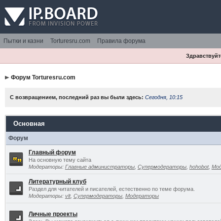
Пытки и казни
Torturesru.com
Правила форума
Здравствуйте
Форум Torturesru.com
С возвращением, последний раз вы были здесь:
Сегодня, 10:15
Основная
Форум
Главный форум
На основную тему сайта
Модераторы:
Главные администраторы
,
Супермодераторы
,
hohobot
,
Мо
Литературный клуб
Раздел для читателей и писателей, естественно по теме форума.
Модераторы:
vlt
,
Супермодераторы
,
Модераторы
Личные проекты