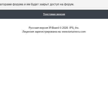
аторами форума и им будет закрыт доступ на форум.
Текстовая версия
Русская версия
IP.Board
© 2026
IPS, Inc
.
Лицензия зарегистрирована на: www.torturesru.com