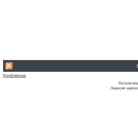
PornExtremal
Русская ве
Лицензия зарегис