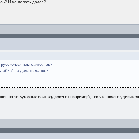
стеб? И че делать далее?
 русскоязычном сайте, так?
 стеб? И че делать далее?
сь на за бугорных сайтах(даркспот например), так что ничего удивител