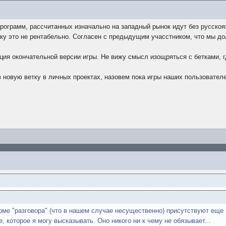
программ, рассчитанных изначально на западный рынок идут без русско
ьку это не рентабельно. Согласен с предыдущим учасстником, что мы д
ия окончательной версии игры. Не вижу смысл изощряться с бетками, гд
в новую ветку в личных проектах, назовем пока игры наших пользовател
оме "разговора" (что в нашем случае несущественно) присутствуют еще 
, которое я могу высказывать. Оно никого ни к чему не обязывает...