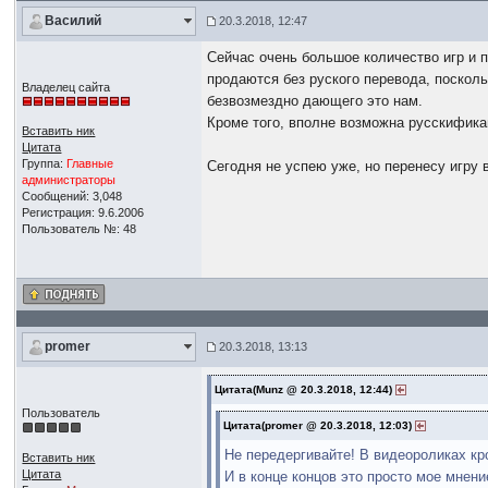
Василий
20.3.2018, 12:47
Сейчас очень большое количество игр и 
продаются без руского перевода, поскол
Владелец сайта
безвозмездно дающего это нам.
Кроме того, вполне возможна русскификац
Вставить ник
Цитата
Группа:
Главные
Сегодня не успею уже, но перенесу игру 
администраторы
Сообщений: 3,048
Регистрация: 9.6.2006
Пользователь №: 48
promer
20.3.2018, 13:13
Цитата(Munz @ 20.3.2018, 12:44)
Пользователь
Цитата(promer @ 20.3.2018, 12:03)
Не передергивайте! В видеороликах кр
Вставить ник
Цитата
И в конце концов это просто мое мнение