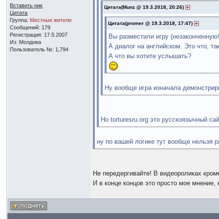
Вставить ник
Цитата(Munz @ 19.3.2018, 20:26)
Цитата
Группа:
Местные жители
Цитата(promer @ 19.3.2018, 17:47)
Сообщений: 179
Регистрация: 17.5.2007
Вы разместили игру (незаконченную!
Из: Молдова
А диалог на английском. Это что, та
Пользователь №: 1,794
А что вы хотите услышать?
Ну вообще игра изначала демонстриро
Но torturesru.org это русскоязычный с
ну по вашей логике тут вообще нельзя р
Не передергивайте! В видеороликах кром
И в конце концов это просто мое мнение, 