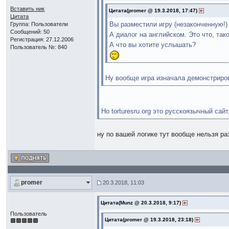
Вставить ник
Цитата(promer @ 19.3.2018, 17:47)
Цитата
Вы разместили игру (незаконченную!)
Группа: Пользователи
Сообщений: 50
А диалог на английском. Это что, так
Регистрация: 27.12.2006
А что вы хотите услышать?
Пользователь №: 840
Ну вообще игра изначала демонстриров
Но torturesru.org это русскоязычный сай
ну по вашей логике тут вообще нельзя ра
promer
20.3.2018, 11:03
Цитата(Munz @ 20.3.2018, 9:17)
Пользователь
Цитата(promer @ 19.3.2018, 23:18)