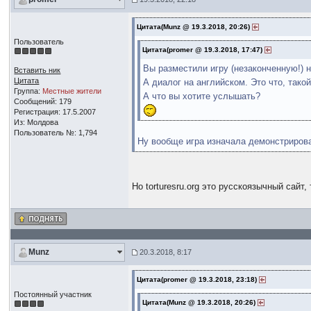
Цитата(Munz @ 19.3.2018, 20:26)
Пользователь
Цитата(promer @ 19.3.2018, 17:47)
Вы разместили игру (незаконченную!) 
Вставить ник
Цитата
А диалог на английском. Это что, тако
Группа:
Местные жители
А что вы хотите услышать?
Сообщений: 179
Регистрация: 17.5.2007
Из: Молдова
Пользователь №: 1,794
Ну вообще игра изначала демонстрировал
Но torturesru.org это русскоязычный сайт
Munz
20.3.2018, 8:17
Цитата(promer @ 19.3.2018, 23:18)
Постоянный участник
Цитата(Munz @ 19.3.2018, 20:26)