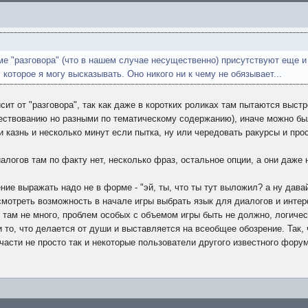
ме "разговора" (что в нашем случае несущественно) присутствуют еще и
 которое я могу высказывать. Оно никого ни к чему не обязывает...
исит от "разговора", так как даже в коротких роликах там пытаются выс
ествованию но разными по тематическому содержанию), иначе можно был
 казнь и несколько минут если пытка, ну или чередовать ракурсы и прос
иалогов там по факту нет, несколько фраз, остальное опции, а они даже
ие выражать надо не в форме - "эй, ты, что ты тут выложил? а ну давай 
смотреть возможность в начале игры выбрать язык для диалогов и интер
о там не много, проблем особых с объемом игры быть не должно, логиче
и то, что делается от души и выставляется на всеобщее обозрение. Так, 
части не просто так и некоторые пользователи другого известного форум