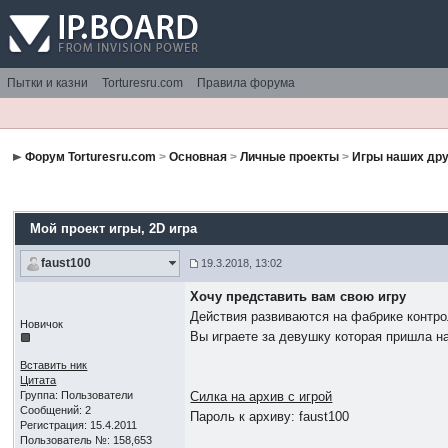
Пытки и казни
Torturesru.com
Правила форума
Форум Torturesru.com
>
Основная
>
Личные проекты
>
Игры наших др
Мой проект игры
, 2D игра
faust100
19.3.2018, 13:02
Хочу представить вам свою игру
Действия развиваются на фабрике контр
Новичок
Вы играете за девушку которая пришла н
Вставить ник
Цитата
Группа: Пользователи
Силка на архив с игрой
Сообщений: 2
Пароль к архиву: faust100
Регистрация: 15.4.2011
Пользователь №: 158,653