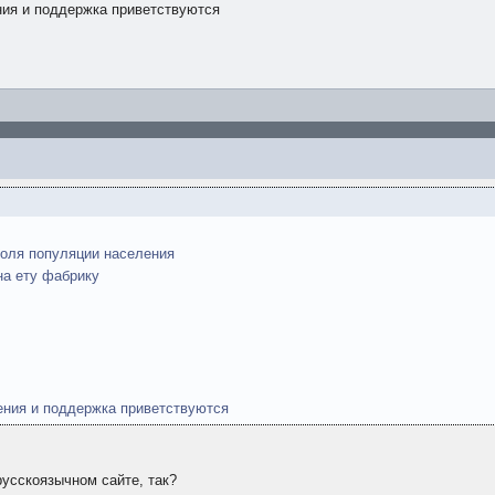
ения и поддержка приветствуются
роля популяции населения
на ету фабрику
жения и поддержка приветствуются
русскоязычном сайте, так?