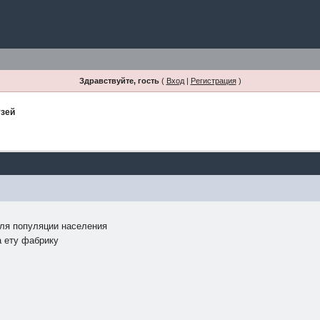
Здравствуйте, гость
(
Вход
|
Регистрация
)
узей
оля популяции населения
а ету фабрику