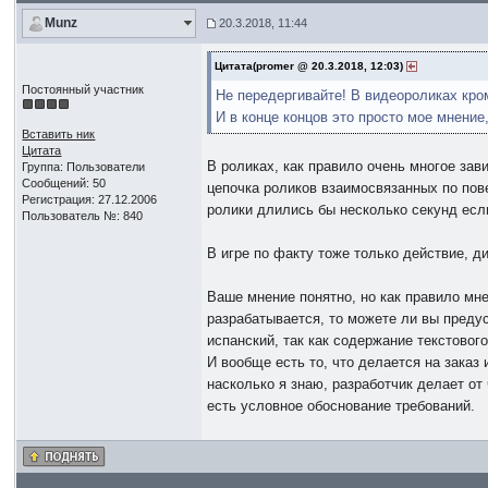
Munz
20.3.2018, 11:44
Цитата(promer @ 20.3.2018, 12:03)
Постоянный участник
Не передергивайте! В видеороликах кро
И в конце концов это просто мое мнение,
Вставить ник
Цитата
В роликах, как правило очень многое зав
Группа: Пользователи
Сообщений: 50
цепочка роликов взаимосвязанных по пов
Регистрация: 27.12.2006
ролики длились бы несколько секунд если
Пользователь №: 840
В игре по факту тоже только действие, д
Ваше мнение понятно, но как правило мнен
разрабатывается, то можете ли вы преду
испанский, так как содержание текстовог
И вообще есть то, что делается на заказ 
насколько я знаю, разработчик делает от 
есть условное обоснование требований.