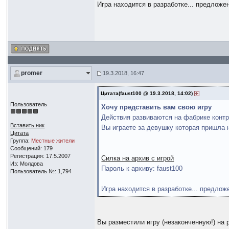
Игра находится в разработке... предлож
promer
19.3.2018, 16:47
Цитата(faust100 @ 19.3.2018, 14:02)
Пользователь
Хочу представить вам свою игру
Действия развиваются на фабрике конт
Вставить ник
Вы играете за девушку которая пришла 
Цитата
Группа:
Местные жители
Сообщений: 179
Регистрация: 17.5.2007
Силка на архив с игрой
Из: Молдова
Пароль к архиву: faust100
Пользователь №: 1,794
Игра находится в разработке... предло
Вы разместили игру (незаконченную!) на 