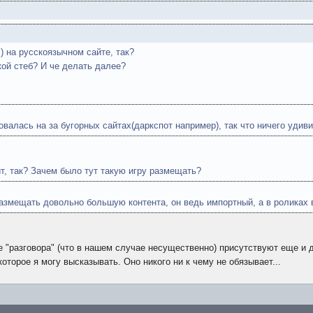
) на русскоязычном сайте, так?
кой стеб? И че делать далее?
валась на за бугорных сайтах(даркспот например), так что ничего удиви
айт, так? Зачем было тут такую игру размещать?
азмещать довольно большую контента, он ведь импортный, а в роликах в
е "разговора" (что в нашем случае несущественно) присутствуют еще и 
которое я могу высказывать. Оно никого ни к чему не обязывает...