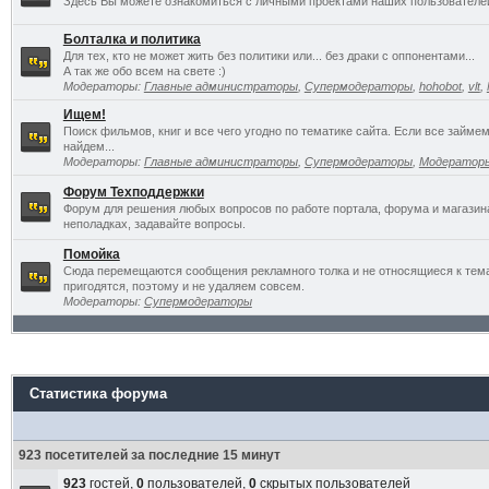
Здесь Вы можете ознакомиться с личными проектами наших пользователе
Болталка и политика
Для тех, кто не может жить без политики или... без драки с оппонентами...
А так же обо всем на свете :)
Модераторы:
Главные администраторы
,
Супермодераторы
,
hohobot
,
vlt
,
Ищем!
Поиск фильмов, книг и все чего угодно по тематике сайта. Если все займ
найдем...
Модераторы:
Главные администраторы
,
Супермодераторы
,
Модератор
Форум Техподдержки
Форум для решения любых вопросов по работе портала, форума и магазин
неполадках, задавайте вопросы.
Помойка
Сюда перемещаются сообщения рекламного толка и не относящиеся к темат
пригодятся, поэтому и не удаляем совсем.
Модераторы:
Супермодераторы
Статистика форума
923 посетителей за последние 15 минут
923
гостей,
0
пользователей,
0
скрытых пользователей