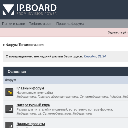
Пытки и казни
Torturesru.com
Правила форума
Здравствуйте
Форум Torturesru.com
С возвращением, последний раз вы были здесь:
Сегодня, 21:34
Основная
Форум
Главный форум
На основную тему сайта
Модераторы:
Главные администраторы
,
Супермодераторы
,
hohobot
,
Мо
Литературный клуб
Раздел для читателей и писателей, естественно по теме форума.
Модераторы:
vlt
,
Супермодераторы
,
Модераторы
Личные проекты