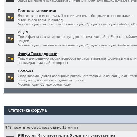
Здесь Вы можете ознакомиться с личными проектами наших пользователе
Болталка и политика
Для тех, кто не может жить без политики или... без драки с оппонентами...
А так же обо всем на свете :)
Модераторы:
Главные администраторы
,
Супермодераторы
,
hohobot
,
vlt
,
Ищем!
Поиск фильмов, книг и все чего угодно по тематике сайта. Если все займ
найдем...
Модераторы:
Главные администраторы
,
Супермодераторы
,
Модератор
Форум Техподдержки
Форум для решения любых вопросов по работе портала, форума и магазин
неполадках, задавайте вопросы.
Помойка
Сюда перемещаются сообщения рекламного толка и не относящиеся к темат
пригодятся, поэтому и не удаляем совсем.
Модераторы:
Супермодераторы
Статистика форума
948 посетителей за последние 15 минут
948
гостей,
0
пользователей,
0
скрытых пользователей