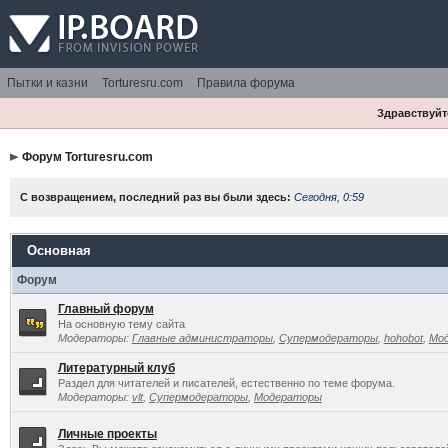
Пытки и казни
Torturesru.com
Правила форума
Здравствуйте
Форум Torturesru.com
С возвращением, последний раз вы были здесь:
Сегодня, 0:59
Основная
Форум
Главный форум
На основную тему сайта
Модераторы:
Главные администраторы
,
Супермодераторы
,
hohobot
,
Мо
Литературный клуб
Раздел для читателей и писателей, естественно по теме форума.
Модераторы:
vlt
,
Супермодераторы
,
Модераторы
Личные проекты