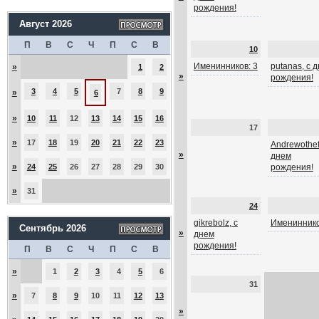
рождения!
Август 2026
П
В
С
Ч
П
С
В
10
Именинников: 3
putanas, с 
»
1
2
»
рождения!
3
4
5
7
8
9
»
6
»
10
11
12
13
14
15
16
17
»
17
18
19
20
21
22
23
Andrewothef
»
днем
»
24
25
26
27
28
29
30
рождения!
»
31
24
gikrebolz, с
Имениннико
Сентябрь 2026
»
днем
рождения!
П
В
С
Ч
П
С
В
»
1
2
3
4
5
6
31
»
7
8
9
10
11
12
13
»