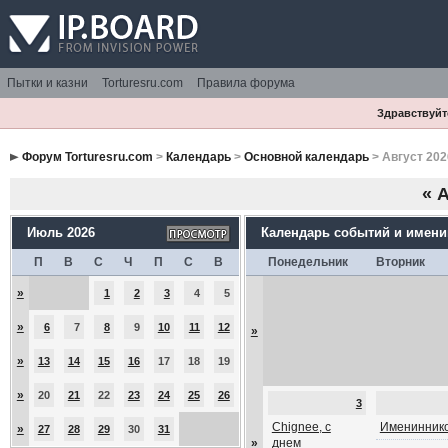
Пытки и казни
Torturesru.com
Правила форума
Здравствуйте
Форум Torturesru.com
>
Календарь
>
Основной календарь
> Август 202
«
А
Июль 2026
Календарь событий и имен
П
В
С
Ч
П
С
В
Понедельник
Вторник
»
1
2
3
4
5
»
6
7
8
9
10
11
12
»
»
13
14
15
16
17
18
19
»
20
21
22
23
24
25
26
3
Chignee, с
Имениннико
»
27
28
29
30
31
»
днем