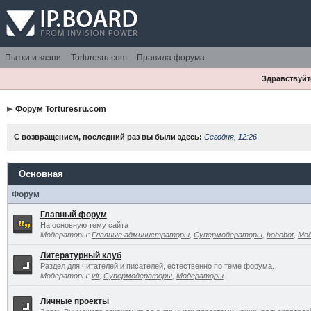
Пытки и казни
Torturesru.com
Правила форума
Здравствуйте
Форум Torturesru.com
С возвращением, последний раз вы были здесь:
Сегодня, 12:26
Основная
Форум
Главный форум
На основную тему сайта
Модераторы:
Главные администраторы
,
Супермодераторы
,
hohobot
,
Мо
Литературный клуб
Раздел для читателей и писателей, естественно по теме форума.
Модераторы:
vlt
,
Супермодераторы
,
Модераторы
Личные проекты