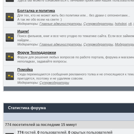
Здесь Вы можете ознакомиться с личными проектами наших пользователе
Болталка и политика
Для тех, кто не может жить без политики или... без драки с оппонентами...
А так же обо всем на свете :)
Модераторы:
Главные администраторы
,
Супермодераторы
,
hohobot
,
vlt
,
Ищем!
Поиск фильмов, книг и все чего угодно по тематике сайта. Если все займ
найдем...
Модераторы:
Главные администраторы
,
Супермодераторы
,
Модератор
Форум Техподдержки
Форум для решения любых вопросов по работе портала, форума и магазин
неполадках, задавайте вопросы.
Помойка
Сюда перемещаются сообщения рекламного толка и не относящиеся к темат
пригодятся, поэтому и не удаляем совсем.
Модераторы:
Супермодераторы
Статистика форума
774 посетителей за последние 15 минут
774
гостей,
0
пользователей,
0
скрытых пользователей