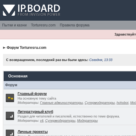
Пытки и казни
Torturesru.com
Правила форума
Здравствуйте
Форум Torturesru.com
С возвращением, последний раз вы были здесь:
Сегодня, 13:33
Основная
Форум
Главный форум
На основную тему сайта
Модераторы:
Главные администраторы
,
Супермодераторы
,
hohobot
,
Мо
Литературный клуб
Раздел для читателей и писателей, естественно по теме форума.
Модераторы:
vlt
,
Супермодераторы
,
Модераторы
Личные проекты