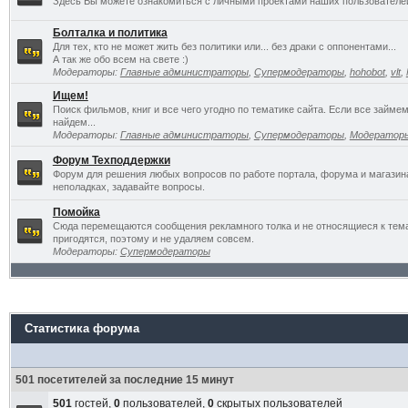
Здесь Вы можете ознакомиться с личными проектами наших пользователе
Болталка и политика
Для тех, кто не может жить без политики или... без драки с оппонентами...
А так же обо всем на свете :)
Модераторы:
Главные администраторы
,
Супермодераторы
,
hohobot
,
vlt
,
Ищем!
Поиск фильмов, книг и все чего угодно по тематике сайта. Если все займ
найдем...
Модераторы:
Главные администраторы
,
Супермодераторы
,
Модератор
Форум Техподдержки
Форум для решения любых вопросов по работе портала, форума и магазин
неполадках, задавайте вопросы.
Помойка
Сюда перемещаются сообщения рекламного толка и не относящиеся к темат
пригодятся, поэтому и не удаляем совсем.
Модераторы:
Супермодераторы
Статистика форума
501 посетителей за последние 15 минут
501
гостей,
0
пользователей,
0
скрытых пользователей