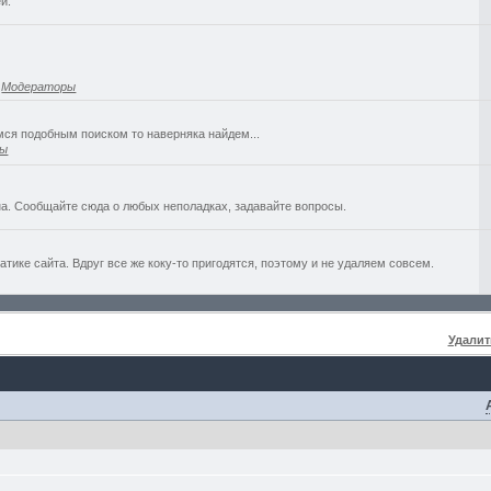
й.
,
Модераторы
емся подобным поиском то наверняка найдем...
ры
а. Сообщайте сюда о любых неполадках, задавайте вопросы.
ике сайта. Вдруг все же коку-то пригодятся, поэтому и не удаляем совсем.
Удалит