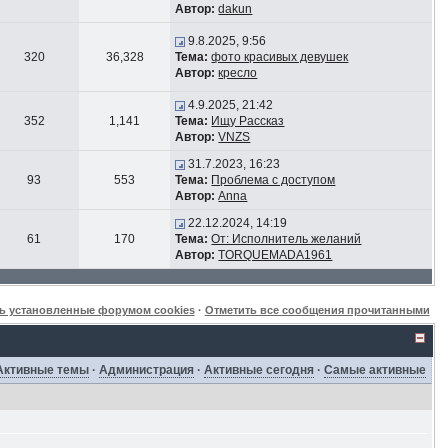
Автор:
dakun
9.8.2025, 9:56
320
36,328
Тема:
фото красивых девушек
Автор:
кресло
4.9.2025, 21:42
352
1,141
Тема:
Ищу Рассказ
Автор:
VNZS
31.7.2023, 16:23
93
553
Тема:
Проблема с доступом
Автор:
Anna
22.12.2024, 14:19
61
170
Тема:
От: Исполнитель желаний
Автор:
TORQUEMADA1961
ь установленные форумом cookies
·
Отметить все сообщения прочитанными
Активные темы
·
Администрация
·
Активные сегодня
·
Самые активные