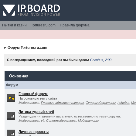
Пытки и казни
Torturesru.com
Правила форума
Форум Torturesru.com
С возвращением, последний раз вы были здесь:
Сегодня, 2:00
Основная
Форум
Главный форум
На основную тему сайта
Модераторы:
Главные администраторы
,
Супермодераторы
,
hohobot
,
Мо
Литературный клуб
Раздел для читателей и писателей, естественно по теме форума.
Модераторы:
vlt
,
Супермодераторы
,
Модераторы
Личные проекты