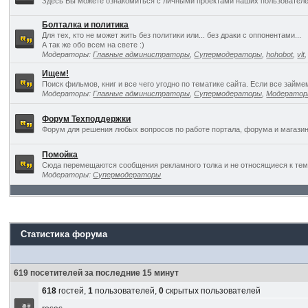
Здесь Вы можете ознакомиться с личными проектами наших пользователе
Болталка и политика
Для тех, кто не может жить без политики или... без драки с оппонентами...
А так же обо всем на свете :)
Модераторы:
Главные администраторы
,
Супермодераторы
,
hohobot
,
vlt
Ищем!
Поиск фильмов, книг и все чего угодно по тематике сайта. Если все займ
Модераторы:
Главные администраторы
,
Супермодераторы
,
Модерато
Форум Техподдержки
Форум для решения любых вопросов по работе портала, форума и магазин
Помойка
Сюда перемещаются сообщения рекламного толка и не относящиеся к темат
Модераторы:
Супермодераторы
Статистика форума
619 посетителей за последние 15 минут
618
гостей,
1
пользователей,
0
скрытых пользователей