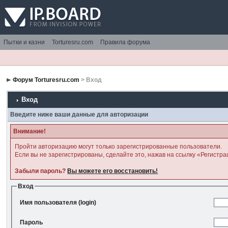
Пытки и казни
Torturesru.com
Правила форума
Форум Torturesru.com
> Вход
Вход
Введите ниже ваши данные для авторизации
Внимание!
Пройти авторизацию могут только зарегистрированные пользователи.
Если вы не зарегистрированы, сделайте это, нажав на ссылку «Регистра
Забыли пароль?
Вы можете его восстановить!
Вход
Имя пользователя (login)
Пароль