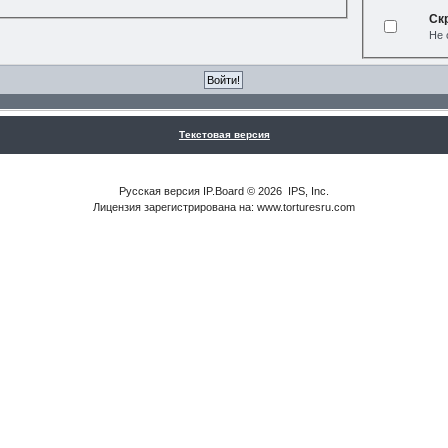
Ск
Не 
Текстовая версия
Русская версия
IP.Board
© 2026
IPS, Inc
.
Лицензия зарегистрирована на: www.torturesru.com