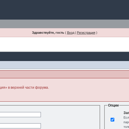
Здравствуйте, гость
(
Вход
|
Регистрация
)
ция» в верхней части форума.
Опции
За
Есл
пар
тол