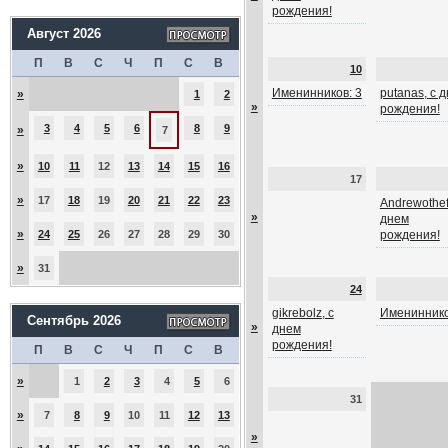
рождения!
Август 2026
П
В
С
Ч
П
С
В
10
Именинников: 3
putanas, с 
»
1
2
»
рождения!
3
4
5
6
8
9
»
7
»
10
11
12
13
14
15
16
17
»
17
18
19
20
21
22
23
Andrewothef
»
днем
»
24
25
26
27
28
29
30
рождения!
»
31
24
gikrebolz, с
Имениннико
Сентябрь 2026
»
днем
рождения!
П
В
С
Ч
П
С
В
»
1
2
3
4
5
6
31
»
7
8
9
10
11
12
13
»