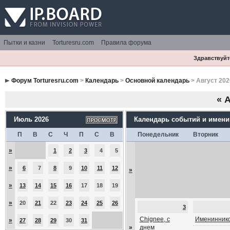
Пытки и казни
Torturesru.com
Правила форума
Здравствуйте
Форум Torturesru.com
>
Календарь
>
Основной календарь
> Август 202
«
А
Июль 2026
Календарь событий и имен
П
В
С
Ч
П
С
В
Понедельник
Вторник
»
1
2
3
4
5
»
6
7
8
9
10
11
12
»
»
13
14
15
16
17
18
19
»
20
21
22
23
24
25
26
3
Chignee, с
Имениннико
»
27
28
29
30
31
»
днем