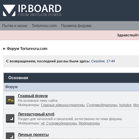
Пытки и казни
Torturesru.com
Правила форума
Здравствуйте
Форум Torturesru.com
С возвращением, последний раз вы были здесь:
Сегодня, 17:44
Основная
Форум
Главный форум
На основную тему сайта
Модераторы:
Главные администраторы
,
Супермодераторы
,
hohobot
,
Мо
Литературный клуб
Раздел для читателей и писателей, естественно по теме форума.
Модераторы:
vlt
,
Супермодераторы
,
Модераторы
Личные проекты