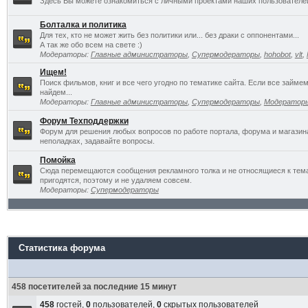
Здесь Вы можете ознакомиться с личными проектами наших пользователе
Болталка и политика
Для тех, кто не может жить без политики или... без драки с оппонентами...
А так же обо всем на свете :)
Модераторы:
Главные администраторы
,
Супермодераторы
,
hohobot
,
vlt
,
Ищем!
Поиск фильмов, книг и все чего угодно по тематике сайта. Если все займ
найдем...
Модераторы:
Главные администраторы
,
Супермодераторы
,
Модератор
Форум Техподдержки
Форум для решения любых вопросов по работе портала, форума и магазин
неполадках, задавайте вопросы.
Помойка
Сюда перемещаются сообщения рекламного толка и не относящиеся к темат
пригодятся, поэтому и не удаляем совсем.
Модераторы:
Супермодераторы
Статистика форума
458 посетителей за последние 15 минут
458
гостей,
0
пользователей,
0
скрытых пользователей