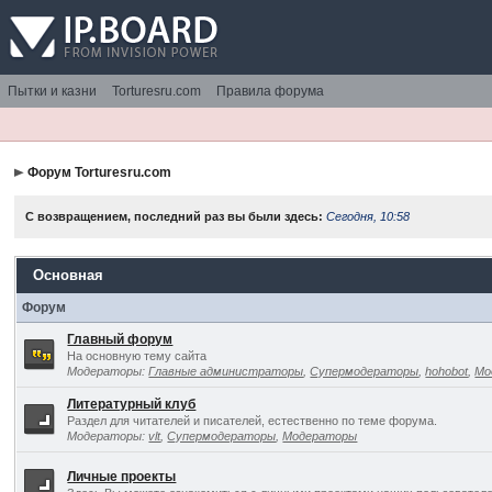
Пытки и казни
Torturesru.com
Правила форума
Форум Torturesru.com
С возвращением, последний раз вы были здесь:
Сегодня, 10:58
Основная
Форум
Главный форум
На основную тему сайта
Модераторы:
Главные администраторы
,
Супермодераторы
,
hohobot
,
Мо
Литературный клуб
Раздел для читателей и писателей, естественно по теме форума.
Модераторы:
vlt
,
Супермодераторы
,
Модераторы
Личные проекты