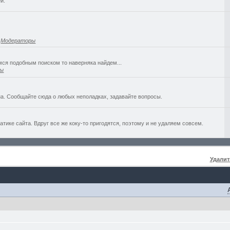
й.
,
Модераторы
емся подобным поиском то наверняка найдем...
ры
а. Сообщайте сюда о любых неполадках, задавайте вопросы.
ике сайта. Вдруг все же коку-то пригодятся, поэтому и не удаляем совсем.
Удалит