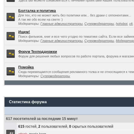
Здесь Вы можете ознакомиться с личными проектами наших пользователе
Болталка и политика
Для тех, кто не может жить без политики или... без драки с оппонентами...
А так же обо всем на свете :)
Модераторы:
Главные администраторы
,
Супермодераторы
,
hohobot
,
vlt
Ищем!
Поиск фильмов, книг и все чего угодно по тематике сайта. Если все займ
Модераторы:
Главные администраторы
,
Супермодераторы
,
Модерато
Форум Техподдержки
Форум для решения любых вопросов по работе портала, форума и магазин
Помойка
Сюда перемещаются сообщения рекламного толка и не относящиеся к темат
Модераторы:
Супермодераторы
Статистика форума
617 посетителей за последние 15 минут
615
гостей,
2
пользователей,
0
скрытых пользователей