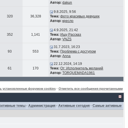
Автор:
dakun
9.8.2025, 9:56
320
36,328
Тема:
фото красивых девушек
Автор:
кресло
4.9.2025, 21:42
352
1,141
Тема:
Ищу Рассказ
Автор:
VNZS
31.7.2023, 16:23
93
553
Тема:
Проблема с доступом
Автор:
Anna
22.12.2024, 14:19
61
170
Тема:
От: Исполнитель желаний
Автор:
TORQUEMADA1961
ь установленные форумом cookies
·
Отметить все сообщения прочитанными
Активные темы
·
Администрация
·
Активные сегодня
·
Самые активные