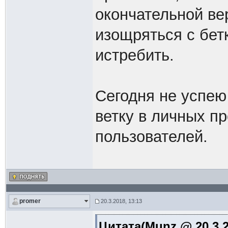
окончательной ве
изощряться с бетк
истребить.
Сегодня не успею
ветку в личных п
пользователей.
promer
20.3.2018, 13:13
Цитата(Munz @ 20.3.2