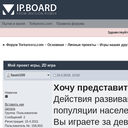
Пытки и казни
Torturesru.com
Правила форума
Здравствуйте
Форум Torturesru.com
>
Основная
>
Личные проекты
>
Игры наших дру
Мой проект игры
, 2D игра
faust100
19.3.2018, 13:02
Хочу представит
Новичок
Действия развива
Вставить ник
популяции насел
Цитата
Группа: Пользователи
Сообщений: 2
Вы играете за де
Регистрация: 15.4.2011
Пользователь №: 158,653