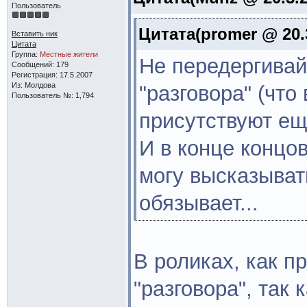
Пользователь
Цитата(promer @ 20.3
Вставить ник
Цитата
Группа:
Местные жители
Не передергивай
Сообщений: 179
Регистрация: 17.5.2007
Из: Молдова
"разговора" (чт
Пользователь №: 1,794
присутствуют ещ
И в конце концов
могу высказывать
обязывает...
В роликах, как п
"разговора", так 