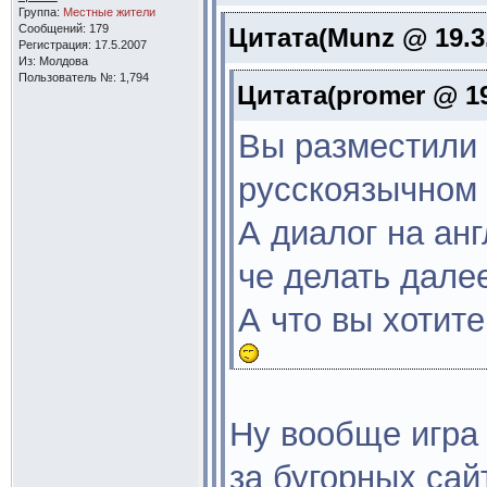
Группа:
Местные жители
Сообщений: 179
Цитата(Munz @ 19.3.
Регистрация: 17.5.2007
Из: Молдова
Пользователь №: 1,794
Цитата(promer @ 19
Вы разместили 
русскоязычном 
А диалог на анг
че делать дале
А что вы хотит
Ну вообще игра
за бугорных сай