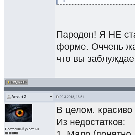
Пародон! Я НЕ ст
форме. Оччень жа
что вы заблуждает
Anvert Z
20.3.2018, 16:51
В целом, красиво
Из недостатков:
Постоянный участник
1. Мало (понятно,