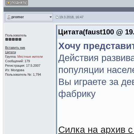
promer
19.3.2018, 16:47
Цитата(faust100 @ 19.
Пользователь
Хочу представи
Вставить ник
Цитата
Действия развив
Группа:
Местные жители
Сообщений: 179
Регистрация: 17.5.2007
популяции насел
Из: Молдова
Пользователь №: 1,794
Вы играете за де
фабрику
Силка на архив с