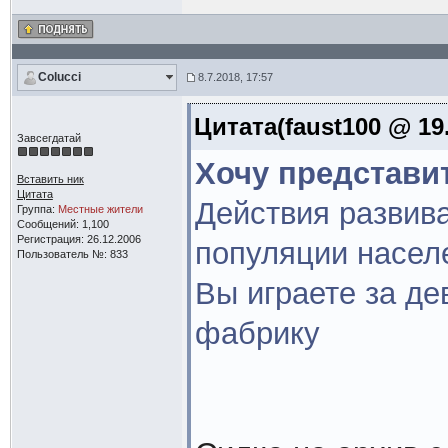
Colucci
8.7.2018, 17:57
Цитата(faust100 @ 19.
Завсегдатай
Хочу представи
Вставить ник
Цитата
Действия развив
Группа:
Местные жители
Сообщений: 1,100
Регистрация: 26.12.2006
популяции насел
Пользователь №: 833
Вы играете за де
фабрику