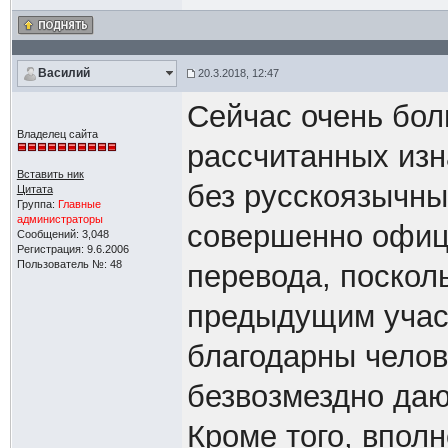
Василий
20.3.2018, 12:47
Сейчас очень бол
Владелец сайта
рассчитанных изн
Вставить ник
без русскоязычны
Цитата
Группа:
Главные
администраторы
совершенно офици
Сообщений: 3,048
Регистрация: 9.6.2006
Пользователь №: 48
перевода, посколь
предыдущим учас
благодарны челов
безвозмездно даю
Кроме того, впол