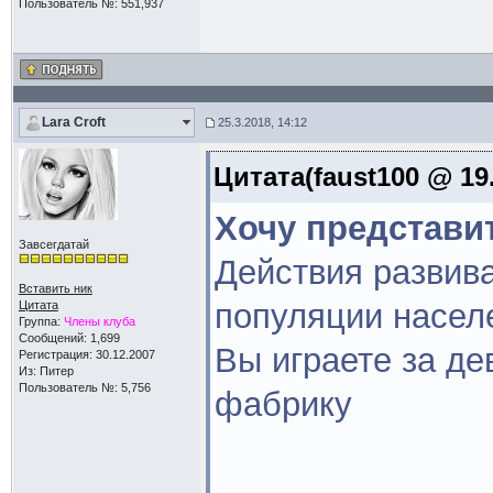
Пользователь №: 551,937
Lara Croft
25.3.2018, 14:12
Цитата(faust100 @ 19.
Хочу представи
Завсегдатай
Действия развив
Вставить ник
популяции насел
Цитата
Группа:
Члены клуба
Сообщений: 1,699
Вы играете за де
Регистрация: 30.12.2007
Из: Питер
Пользователь №: 5,756
фабрику