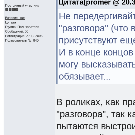
Цитата(promer @ 20.3
Постоянный участник
Не передергивай
Вставить ник
Цитата
"разговора" (что
Группа: Пользователи
Сообщений: 50
Регистрация: 27.12.2006
присутствуют еще
Пользователь №: 840
И в конце концов
могу высказывать
обязывает...
В роликах, как пр
"разговора", так 
пытаются выстрои