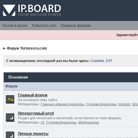
Пытки и казни
Torturesru.com
Правила форума
Здравствуйте
Форум Torturesru.com
С возвращением, последний раз вы были здесь:
Сегодня, 5:07
Основная
Форум
Главный форум
На основную тему сайта
Модераторы:
Главные администраторы
,
Супермодераторы
,
hohobot
,
Мо
Литературный клуб
Раздел для читателей и писателей, естественно по теме форума.
Модераторы:
vlt
,
Супермодераторы
,
Модераторы
Личные проекты