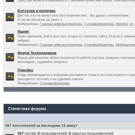
Здесь Вы можете ознакомиться с личными проектами наших пользователе
Болталка и политика
Для тех, кто не может жить без политики или... без драки с оппонентами...
А так же обо всем на свете :)
Модераторы:
Главные администраторы
,
Супермодераторы
,
hohobot
,
vlt
,
Ищем!
Поиск фильмов, книг и все чего угодно по тематике сайта. Если все займ
найдем...
Модераторы:
Главные администраторы
,
Супермодераторы
,
Модератор
Форум Техподдержки
Форум для решения любых вопросов по работе портала, форума и магазин
неполадках, задавайте вопросы.
Помойка
Сюда перемещаются сообщения рекламного толка и не относящиеся к темат
пригодятся, поэтому и не удаляем совсем.
Модераторы:
Супермодераторы
Статистика форума
567 посетителей за последние 15 минут
567
гостей,
0
пользователей,
0
скрытых пользователей