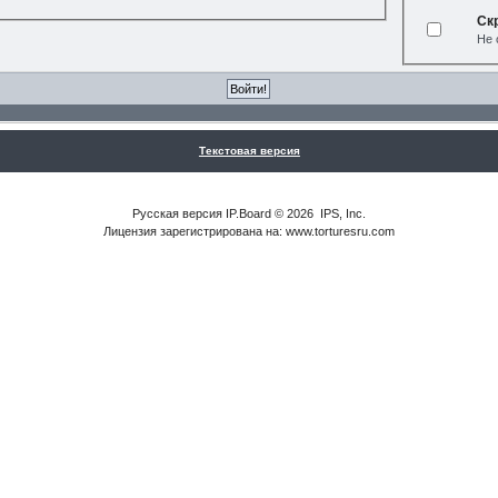
Ск
Не 
Текстовая версия
Русская версия
IP.Board
© 2026
IPS, Inc
.
Лицензия зарегистрирована на: www.torturesru.com