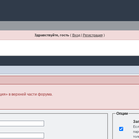
Здравствуйте, гость
(
Вход
|
Регистрация
)
ция» в верхней части форума.
Опции
За
Есл
пар
тол