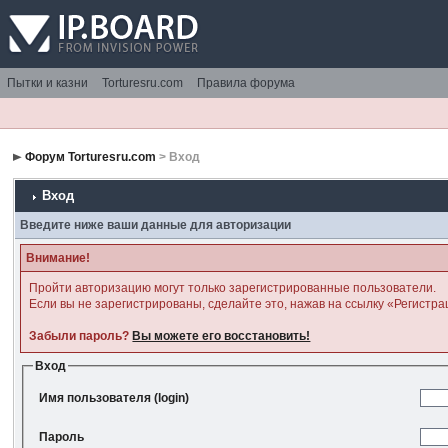
Пытки и казни
Torturesru.com
Правила форума
Форум Torturesru.com
> Вход
Вход
Введите ниже ваши данные для авторизации
Внимание!
Пройти авторизацию могут только зарегистрированные пользователи.
Если вы не зарегистрированы, сделайте это, нажав на ссылку «Регистра
Забыли пароль?
Вы можете его восстановить!
Вход
Имя пользователя (login)
Пароль