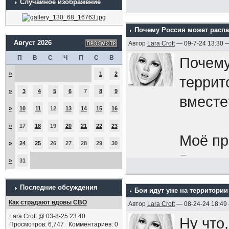
Случайное изображение
Почему Россия может распа
Август 2026
Автор
Lara Croft
— 09-7-24 13:30 
П
В
С
Ч
П
С
В
Почему
»
1
2
террит
»
3
4
5
6
7
8
9
вместе
»
10
11
12
13
14
15
16
»
17
18
19
20
21
22
23
Моё пр
»
24
25
26
27
28
29
30
Всу за
»
31
бы:
в 
Последние обсуждения
Бои идут уже на территории
как од
Как страдают вдовы СВО
Автор
Lara Croft
— 08-24-24 18:49
народ,
Lara Croft
@ 03-8-25 23:40
Ну что,
Просмотров: 6,747 Комментариев: 0