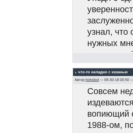
Апальков Ю
уверенност
4. "Акацук
заслуженно
5. Крейсер 
узнал, что 
6. На "Дейч
нужных мне
1995)
вовсе на о
7. Адмирал
65-ть расс
что-то неладно с казанью
8. Минные 
Сказать, чт
Автор
hohobot
— 09-30-18 00:50 
2005, 128 с
И тут не з
Совсем нед
9. Бронено
завтра инст
издеваются
Р.М. , 2005,
Маркиз мен
вопиющий с
10. Бронен
1988-ом, п