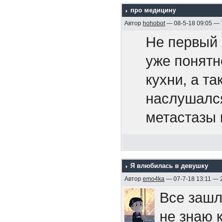
про медицину
территорию
Припев.
Автор
hohobot
— 08-5-18 09:05 —
105-мм ору
- общеприн
Не первый 
После гиб
поколениям
уже понятн
И если ты
четыре кор
пришедшие 
кухни, а т
то не жди
символичес
и входят в 
наслушался
себе мы с
был награж
несколько 
метастазы 
своей раб
постановле
примером т
рот и выстр
«Эмдена» 
Боюсь, бол
У меня сей
Припев.
двойную, с
поэтому по
Я влюбилась в девушку
ему собрал
правом вос
Автор
emo4ka
— 07-7-18 13:11 — 
поверхности
Все зашл
случаев см
парте. Над
https://ru
не знаю 
команды). 