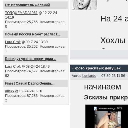
Добров
От: Исполнитель желаний
TORQUEMADA1961
@ 12-22-24
будь н
На 24 
14:19
Просмотров: 25,765 Комментариев:
Кафешк
0
Почему Россия может распаст...
увесел
Хохлы 
Lara Croft
@ 09-7-24 13:30
мобили
Просмотров: 35,202 Комментариев:
Окапыв
1
сбежат
Бои идут уже на территории ...
Границ
Lara Croft
@ 08-24-24 18:49
импери
фото красивых девушек
Просмотров: 74,677 Комментариев:
92
Автор
Lunfardo
— 07-30-23 11:56 
нападе
Срочни
Finest Сasual Dating Genuin...
начинаем
выдавл
allexx
@ 02-24-24 09:10
бреши,
Просмотров: 87,283 Комментариев:
Эскизы прик
перефе
2
в осен
Уменьшено до 86%
Знаете
ПЫСЫ
мобили