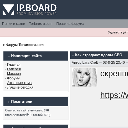
Пытки и казни
Torturesru.com
Правила форума
Здравствуйте
Форум Torturesru.com
Как страдают вдовы СВО
Навигация сайта
Автор
Lara Croft
— 03-8-25 23:40 
·
Главная
·
Галерея
скрепн
·
Магазин
·
Форумы
·
Активные темы
·
Лучшие сегодня
https:
Посетители
Сейчас на сайте человек:
670
(пользователей: 0, гостей: 670)