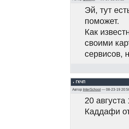
Эй, тут ест
Беспил
поможет.
нефтех
Как извест
своими кар
Путин 
сервисов, 
рода конте
Это тол
Pixiv Fanb
ууууу..
ГКЧП
хочется.
Автор
InterSchool
— 08-23-19 20:5
Нет ни
20 августа
Может, кто
ответи
Каддафи от
друзей поп
Угрозы