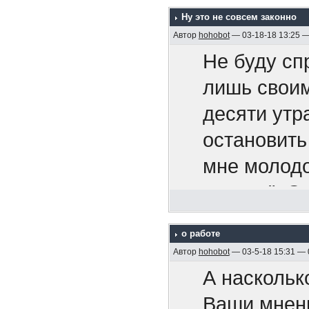
сообще
Bitouch Ha
что китайц
Ну это не совсем законно
безобр
Мартин Ка
Автор
hohobot
— 03-18-18 13:25 
Вам не
Не буду сп
вы можете 
ошибок
лишь своим
книг и
десяти утр
я могу оши
Вас не
https://www
остановить
у нас могу
называ
577554/
мне молодо
наша стран
продл
курсом". О
"партнеров
проло
Мужчины 
тем же курс
да
перег
о работе
Die Männer
хватило. И
но только 
Автор
hohobot
— 03-5-18 15:31 —
Что кро
Мужчины Эм
Сумашедшая
победили
А наскольк
диллер
год
Ваши мнен