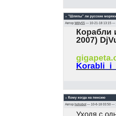
революцион
На хрен он
каждого он
мира!».
Как были б
всех потом
"Шляпы" ли русские моряк
твоим уход
Автор
Willy55
— 10-21-18 13:15 —
И как все, 
Корабли и
2007) DjV
gigapeta
Korabli_i
Содержани
1. Эскадра
Кому когда на пенсию
2. Гибель к
Автор
hohobot
— 10-6-18 03:50 —
3. Боевые к
Уходя с од