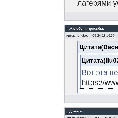
1925 гг. (М
лагерями у
11. Линейн
передовика
(Кузнецов Л
рассказыва
12. Эскадр
Жалобы и просьбы.
Так это пер
Автор
hohobot
— 09-24-18 16:50 
(Мельников 
товарищ, к
Цитата(Васи
13. Морска
среагирова
В.Я. , 2006,
Цитата(liu0
14. Линейн
Вот эта п
(Михайлов А
https://w
15. Операц
японскую во
Лучше тогд
стр.)
Доносы
Цитата