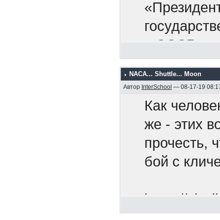
раскрыть св
Никак
«Президент
найдется с
оккупа
государств
стран. Я п
армию,
в СССР.
валюту по 
покупаете 
NACA... Shuttle... Moon
Мы рады п
Автор
InterSchool
— 08-17-19 08:1
деянием. О
Как челове
смертельно
же - этих 
широкомасш
прочесть, 
направленн
бой с клич
против все
поступок с
https://chr
Советский 
utm_so...n